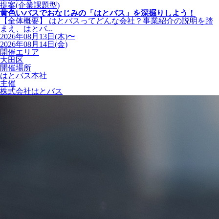
提案(企業課題型)
黄色いバスでおなじみの「はとバス」を深掘りしよう！
【全体概要】 はとバスってどんな会社？事業紹介の説明を踏
まえ、はとバ...
2026年08月13日(木)〜
2026年08月14日(金)
開催エリア
大田区
開催場所
はとバス本社
主催
株式会社はとバス