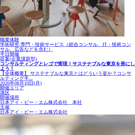
職業体験
学術研究,専門・技術サービス（総合コンサル、IT・技術コン
サル、広告などを含む）
平日開催
提案(企業課題型)
コンサルティングとレゴで実現！サステナブルな東京を形にし
よう！
【全体概要】 サステナブルな東京とはどういう姿か？コンサ
ルティング手...
2026年08月10日(月)
開催エリア
港区
開催場所
日本アイ・ビー・エム株式会社 本社
主催
日本アイ・ビー・エム株式会社