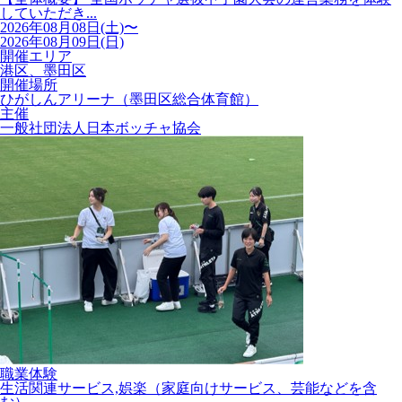
していただき...
2026年08月08日(土)〜
2026年08月09日(日)
開催エリア
港区、墨田区
開催場所
ひがしんアリーナ（墨田区総合体育館）
主催
一般社団法人日本ボッチャ協会
職業体験
生活関連サービス,娯楽（家庭向けサービス、芸能などを含