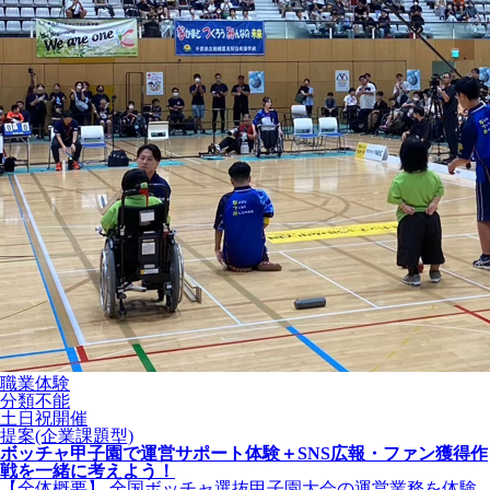
職業体験
分類不能
土日祝開催
提案(企業課題型)
ボッチャ甲子園で運営サポート体験＋SNS広報・ファン獲得作
戦を一緒に考えよう！
【全体概要】 全国ボッチャ選抜甲子園大会の運営業務を体験