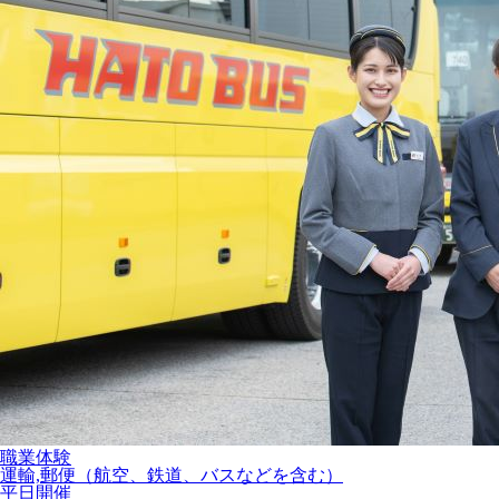
職業体験
運輸,郵便（航空、鉄道、バスなどを含む）
平日開催