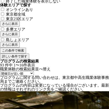
終了した職業体験を表示しない
体験エリアで探す
オンラインあり
東京都全域
東京23区エリア
さらに表示
多摩エリア
さらに表示
島しょエリア
さらに表示
詳しい条件で探す
プログラムの検索結果
93
件中
1〜16件表示
職業体験の検索結果
並べ替え
プログラムに関する問い合わせは、東京都中高生職業体験事務
局までご連絡ください。
プログラムの内容は変更になっている場合がございます。最新
の情報はそれぞれのリンク先をご確認ください。