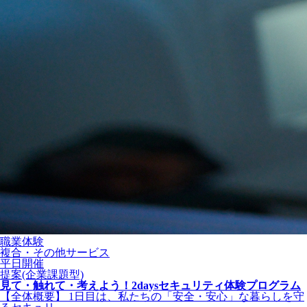
職業体験
複合・その他サービス
平日開催
提案(企業課題型)
見て・触れて・考えよう！2daysセキュリティ体験プログラム
【全体概要】 1日目は、私たちの「安全・安心」な暮らしを守