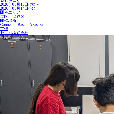
るセキュリ...
2026年08月13日(木)〜
2026年08月14日(金)
開催エリア
港区、渋谷区
開催場所
Connect Base Akasaka
主催
セコム株式会社