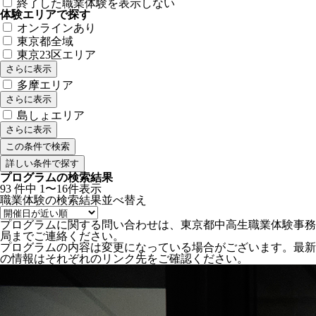
終了した職業体験を表示しない
体験エリアで探す
オンラインあり
東京都全域
東京23区エリア
さらに表示
多摩エリア
さらに表示
島しょエリア
さらに表示
詳しい条件で探す
プログラムの検索結果
93
件中
1〜16件表示
職業体験の検索結果
並べ替え
プログラムに関する問い合わせは、東京都中高生職業体験事務
局までご連絡ください。
プログラムの内容は変更になっている場合がございます。最新
の情報はそれぞれのリンク先をご確認ください。