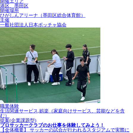
開催エリア
港区、墨田区
開催場所
ひがしんアリーナ（墨田区総合体育館）
主催
一般社団法人日本ボッチャ協会
職業体験
生活関連サービス,娯楽（家庭向けサービス、芸能などを含
む）
提案(企業課題型)
プロサッカークラブのお仕事を体験してみよう！
【全体概要】 サッカーの試合が行われるスタジアムで実際に