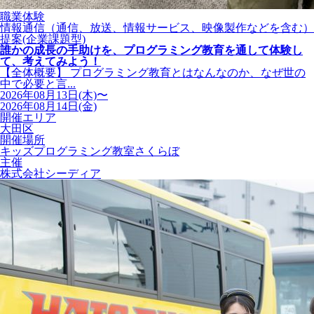
職業体験
情報通信（通信、放送、情報サービス、映像製作などを含む）
提案(企業課題型)
誰かの成長の手助けを、プログラミング教育を通して体験し
て、考えてみよう！
【全体概要】 プログラミング教育とはなんなのか、なぜ世の
中で必要と言...
2026年08月13日(木)〜
2026年08月14日(金)
開催エリア
大田区
開催場所
キッズプログラミング教室さくらぼ
主催
株式会社シーディア