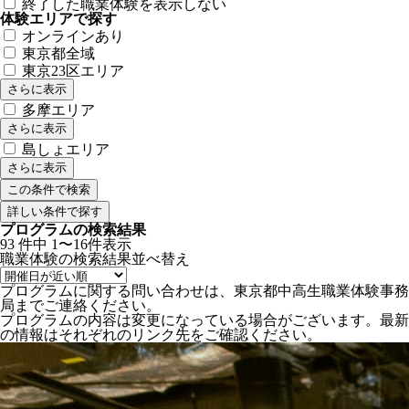
終了した職業体験を表示しない
体験エリアで探す
オンラインあり
東京都全域
東京23区エリア
さらに表示
多摩エリア
さらに表示
島しょエリア
さらに表示
詳しい条件で探す
プログラムの検索結果
93
件中
1〜16件表示
職業体験の検索結果
並べ替え
プログラムに関する問い合わせは、東京都中高生職業体験事務
局までご連絡ください。
プログラムの内容は変更になっている場合がございます。最新
の情報はそれぞれのリンク先をご確認ください。