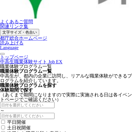
よくあるご質問
関連リンク集
文字サイズ・色合い
都庁総合ホームページ
読み上げる
Language
トップページ
中高生職業体験サイト Job EX
職業体験プログラム一覧
職業体験プログラム一覧
中高生が、都内の企業に訪問し、リアルな職業体験ができるプ
ログラムを紹介しています。
職業体験プログラムを探す
体験期間で探す
（あくまで期間になりますので実際に実施される日は各イベン
トページでご確認ください）
～
平日開催
土日祝開催