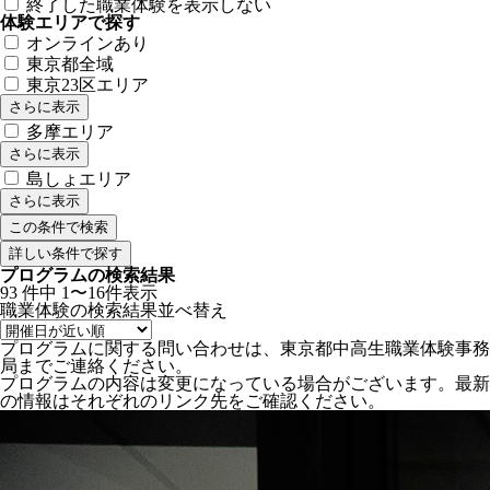
終了した職業体験を表示しない
体験エリアで探す
オンラインあり
東京都全域
東京23区エリア
さらに表示
多摩エリア
さらに表示
島しょエリア
さらに表示
詳しい条件で探す
プログラムの検索結果
93
件中
1〜16件表示
職業体験の検索結果
並べ替え
プログラムに関する問い合わせは、東京都中高生職業体験事務
局までご連絡ください。
プログラムの内容は変更になっている場合がございます。最新
の情報はそれぞれのリンク先をご確認ください。