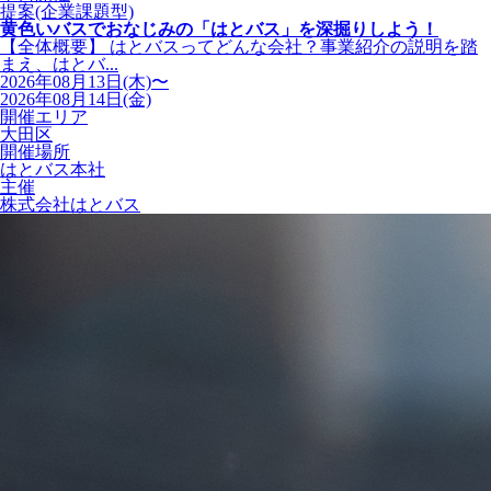
提案(企業課題型)
黄色いバスでおなじみの「はとバス」を深掘りしよう！
【全体概要】 はとバスってどんな会社？事業紹介の説明を踏
まえ、はとバ...
2026年08月13日(木)〜
2026年08月14日(金)
開催エリア
大田区
開催場所
はとバス本社
主催
株式会社はとバス