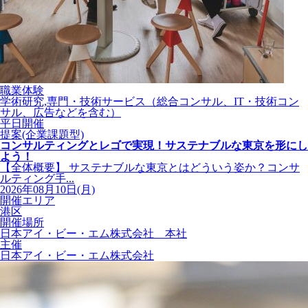
職業体験
学術研究,専門・技術サービス（総合コンサル、IT・技術コン
サル、広告などを含む）
平日開催
提案(企業課題型)
コンサルティングとレゴで実現！サステナブルな東京を形にし
よう！
【全体概要】 サステナブルな東京とはどういう姿か？コンサ
ルティング手...
2026年08月10日(月)
開催エリア
港区
開催場所
日本アイ・ビー・エム株式会社 本社
主催
日本アイ・ビー・エム株式会社