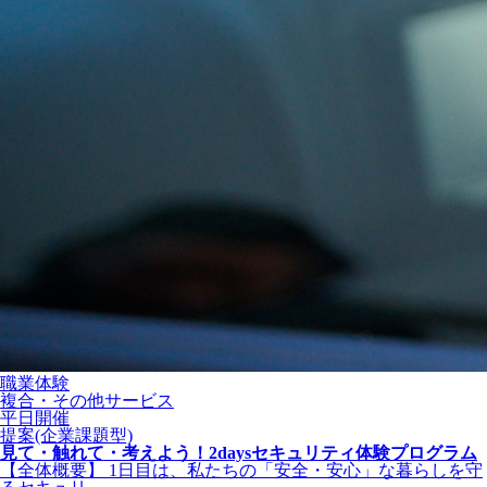
職業体験
複合・その他サービス
平日開催
提案(企業課題型)
見て・触れて・考えよう！2daysセキュリティ体験プログラム
【全体概要】 1日目は、私たちの「安全・安心」な暮らしを守