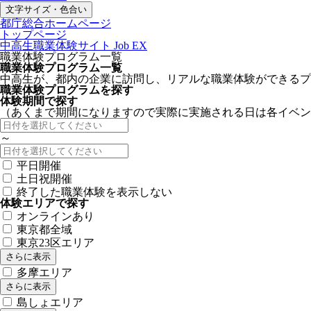
文字サイズ・色合い
都庁総合ホームページ
トップページ
中高生職業体験サイト Job EX
職業体験プログラム一覧
職業体験プログラム一覧
中高生が、都内の企業に訪問し、リアルな職業体験ができるプ
職業体験プログラムを探す
体験期間で探す
（あくまで期間になりますので実際に実施される日は各イベン
～
平日開催
土日祝開催
終了した職業体験を表示しない
体験エリアで探す
オンラインあり
東京都全域
東京23区エリア
さらに表示
多摩エリア
さらに表示
島しょエリア