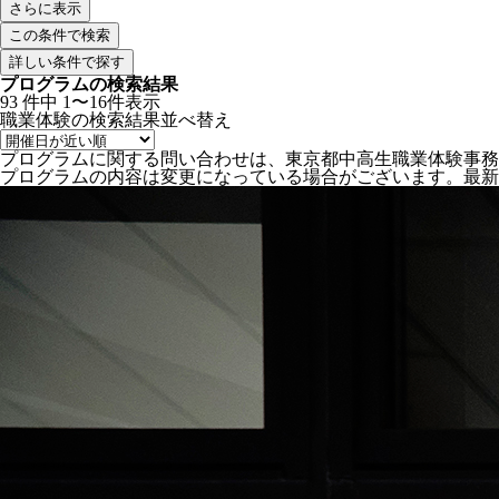
さらに表示
詳しい条件で探す
プログラムの検索結果
93
件中
1〜16件表示
職業体験の検索結果
並べ替え
プログラムに関する問い合わせは、東京都中高生職業体験事務
プログラムの内容は変更になっている場合がございます。最新