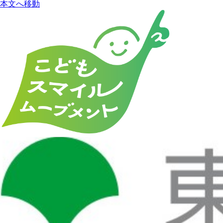
本文へ移動