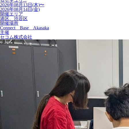
るセキュリ...
2026年08月13日(木)〜
2026年08月14日(金)
開催エリア
港区、渋谷区
開催場所
Connect Base Akasaka
主催
セコム株式会社