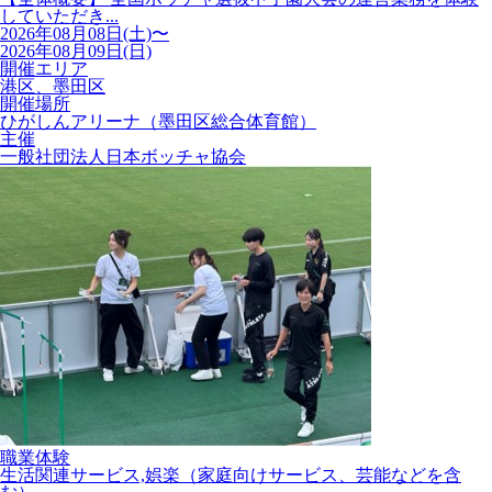
していただき...
2026年08月08日(土)〜
2026年08月09日(日)
開催エリア
港区、墨田区
開催場所
ひがしんアリーナ（墨田区総合体育館）
主催
一般社団法人日本ボッチャ協会
職業体験
生活関連サービス,娯楽（家庭向けサービス、芸能などを含