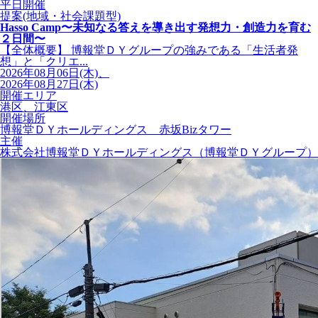
平日開催
提案(地域・社会課題型)
Hasso Camp〜未知なる答えを導き出す発想力・創造力を育む
２日間〜
【全体概要】 博報堂ＤＹグループの強みである「生活者発
想」と「クリエ...
2026年08月06日(木)、
2026年08月27日(木)
開催エリア
港区、江東区
開催場所
博報堂ＤＹホールディングス 赤坂Bizタワー
主催
株式会社博報堂ＤＹホールディングス（博報堂ＤＹグループ）