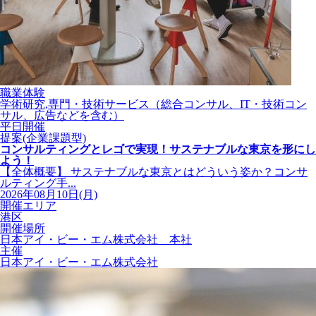
職業体験
学術研究,専門・技術サービス（総合コンサル、IT・技術コン
サル、広告などを含む）
平日開催
提案(企業課題型)
コンサルティングとレゴで実現！サステナブルな東京を形にし
よう！
【全体概要】 サステナブルな東京とはどういう姿か？コンサ
ルティング手...
2026年08月10日(月)
開催エリア
港区
開催場所
日本アイ・ビー・エム株式会社 本社
主催
日本アイ・ビー・エム株式会社