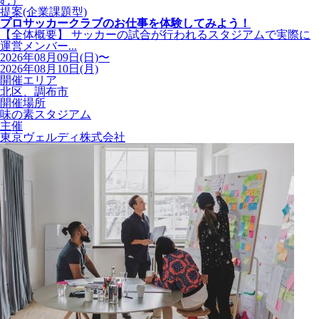
む）
提案(企業課題型)
プロサッカークラブのお仕事を体験してみよう！
【全体概要】 サッカーの試合が行われるスタジアムで実際に
運営メンバー...
2026年08月09日(日)〜
2026年08月10日(月)
開催エリア
北区、調布市
開催場所
味の素スタジアム
主催
東京ヴェルディ株式会社