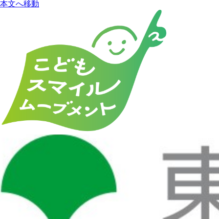
本文へ移動