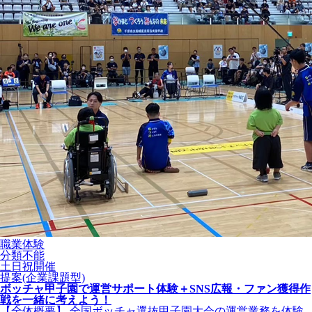
職業体験
分類不能
土日祝開催
提案(企業課題型)
ボッチャ甲子園で運営サポート体験＋SNS広報・ファン獲得作
戦を一緒に考えよう！
【全体概要】 全国ボッチャ選抜甲子園大会の運営業務を体験