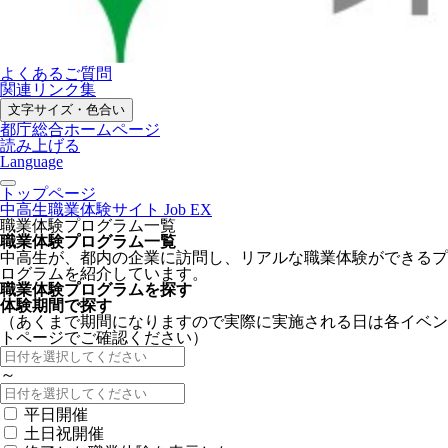
よくあるご質問
関連リンク集
文字サイズ・色合い
都庁総合ホームページ
読み上げる
Language
トップページ
中高生職業体験サイト Job EX
職業体験プログラム一覧
職業体験プログラム一覧
中高生が、都内の企業に訪問し、リアルな職業体験ができるプ
ログラムを紹介しています。
職業体験プログラムを探す
体験期間で探す
（あくまで期間になりますので実際に実施される日は各イベン
トページでご確認ください）
～
平日開催
土日祝開催