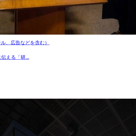
サル、広告などを含む）
える「研...