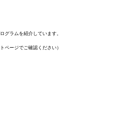
ログラムを紹介しています。
トページでご確認ください）