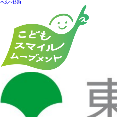
本文へ移動