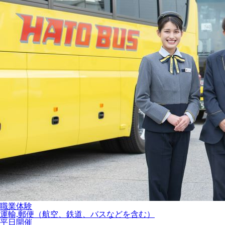
職業体験
運輸,郵便（航空、鉄道、バスなどを含む）
平日開催