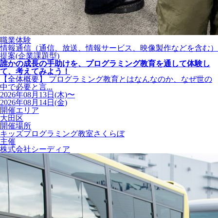
職業体験
情報通信（通信、放送、情報サービス、映像製作などを含む）
提案(企業課題型)
誰かの成長の手助けを、プログラミング教育を通して体験し
て、考えてみよう！
【全体概要】 プログラミング教育とはなんなのか、なぜ世の
中で必要と言...
2026年08月13日(木)〜
2026年08月14日(金)
開催エリア
大田区
開催場所
キッズプログラミング教室さくらぼ
主催
株式会社シーディア