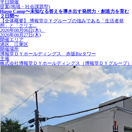
平日開催
提案(地域・社会課題型)
Hasso Camp〜未知なる答えを導き出す発想力・創造力を育む
２日間〜
【全体概要】 博報堂ＤＹグループの強みである「生活者発
想」と「クリエ...
2026年08月06日(木)、
2026年08月27日(木)
開催エリア
港区、江東区
開催場所
博報堂ＤＹホールディングス 赤坂Bizタワー
主催
株式会社博報堂ＤＹホールディングス（博報堂ＤＹグループ）