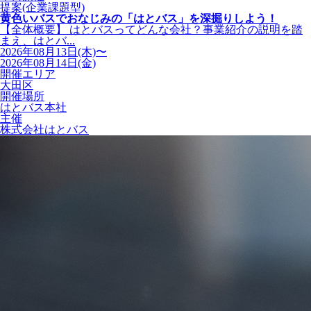
提案(企業課題型)
黄色いバスでおなじみの「はとバス」を深掘りしよう！
【全体概要】 はとバスってどんな会社？事業紹介の説明を踏
まえ、はとバ...
2026年08月13日(木)〜
2026年08月14日(金)
開催エリア
大田区
開催場所
はとバス本社
主催
株式会社はとバス