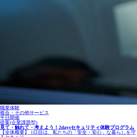
職業体験
複合・その他サービス
平日開催
提案(企業課題型)
見て・触れて・考えよう！2daysセキュリティ体験プログラム
【全体概要】 1日目は、私たちの「安全・安心」な暮らしを守