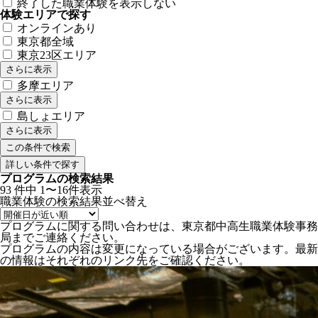
終了した職業体験を表示しない
体験エリアで探す
オンラインあり
東京都全域
東京23区エリア
さらに表示
多摩エリア
さらに表示
島しょエリア
さらに表示
詳しい条件で探す
プログラムの検索結果
93
件中
1〜16件表示
職業体験の検索結果
並べ替え
プログラムに関する問い合わせは、東京都中高生職業体験事務
局までご連絡ください。
プログラムの内容は変更になっている場合がございます。最新
の情報はそれぞれのリンク先をご確認ください。