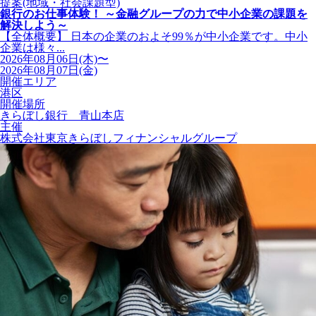
提案(地域・社会課題型)
銀行のお仕事体験！ ～金融グループの力で中小企業の課題を
解決しよう～
【全体概要】 日本の企業のおよそ99％が中小企業です。中小
企業は様々...
2026年08月06日(木)〜
2026年08月07日(金)
開催エリア
港区
開催場所
きらぼし銀行 青山本店
主催
株式会社東京きらぼしフィナンシャルグループ