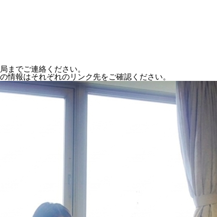
局までご連絡ください。
の情報はそれぞれのリンク先をご確認ください。