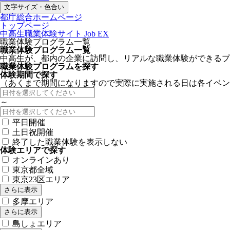
文字サイズ・色合い
都庁総合ホームページ
トップページ
中高生職業体験サイト Job EX
職業体験プログラム一覧
職業体験プログラム一覧
中高生が、都内の企業に訪問し、リアルな職業体験ができるプ
職業体験プログラムを探す
体験期間で探す
（あくまで期間になりますので実際に実施される日は各イベン
～
平日開催
土日祝開催
終了した職業体験を表示しない
体験エリアで探す
オンラインあり
東京都全域
東京23区エリア
さらに表示
多摩エリア
さらに表示
島しょエリア