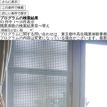
さらに表示
詳しい条件で探す
プログラムの検索結果
93
件中
1〜16件表示
職業体験の検索結果
並べ替え
プログラムに関する問い合わせは、東京都中高生職業体験事務
プログラムの内容は変更になっている場合がございます。最新