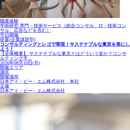
職業体験
学術研究,専門・技術サービス（総合コンサル、IT・技術コン
サル、広告などを含む）
平日開催
提案(企業課題型)
コンサルティングとレゴで実現！サステナブルな東京を形にし
よう！
【全体概要】 サステナブルな東京とはどういう姿か？コンサ
ルティング手...
2026年08月10日(月)
開催エリア
港区
開催場所
日本アイ・ビー・エム株式会社 本社
主催
日本アイ・ビー・エム株式会社