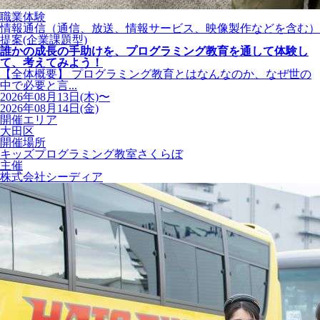
職業体験
情報通信（通信、放送、情報サービス、映像製作などを含む）
提案(企業課題型)
誰かの成長の手助けを、プログラミング教育を通して体験し
て、考えてみよう！
【全体概要】 プログラミング教育とはなんなのか、なぜ世の
中で必要と言...
2026年08月13日(木)〜
2026年08月14日(金)
開催エリア
大田区
開催場所
キッズプログラミング教室さくらぼ
主催
株式会社シーディア