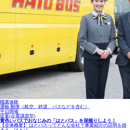
職業体験
運輸,郵便（航空、鉄道、バスなどを含む）
平日開催
提案(企業課題型)
黄色いバスでおなじみの「はとバス」を深掘りしよう！
【全体概要】 はとバスってどんな会社？事業紹介の説明を踏
まえ、はとバ...