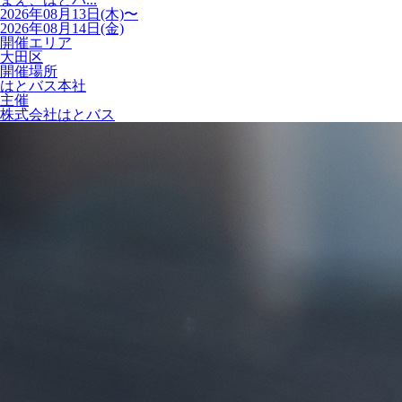
2026年08月13日(木)〜
2026年08月14日(金)
開催エリア
大田区
開催場所
はとバス本社
主催
株式会社はとバス