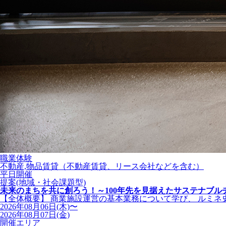
職業体験
不動産,物品賃貸（不動産賃貸、リース会社などを含む）
平日開催
提案(地域・社会課題型)
未来のまちを共に創ろう！～100年先を見据えたサステナブル
【全体概要】 商業施設運営の基本業務について学び、 ルミネ史上
2026年08月06日(木)〜
2026年08月07日(金)
開催エリア