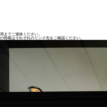
局までご連絡ください。
の情報はそれぞれのリンク先をご確認ください。