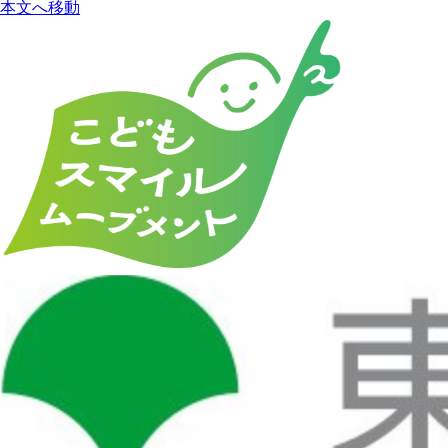
本文へ移動