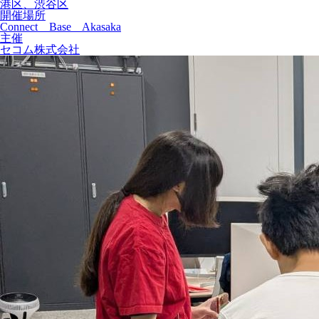
港区、渋谷区
開催場所
Connect Base Akasaka
主催
セコム株式会社