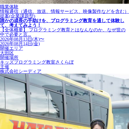
職業体験
情報通信（通信、放送、情報サービス、映像製作などを含む）
提案(企業課題型)
誰かの成長の手助けを、プログラミング教育を通して体験し
て、考えてみよう！
【全体概要】 プログラミング教育とはなんなのか、なぜ世の
中で必要と言...
2026年08月13日(木)〜
2026年08月14日(金)
開催エリア
大田区
開催場所
キッズプログラミング教室さくらぼ
主催
株式会社シーディア