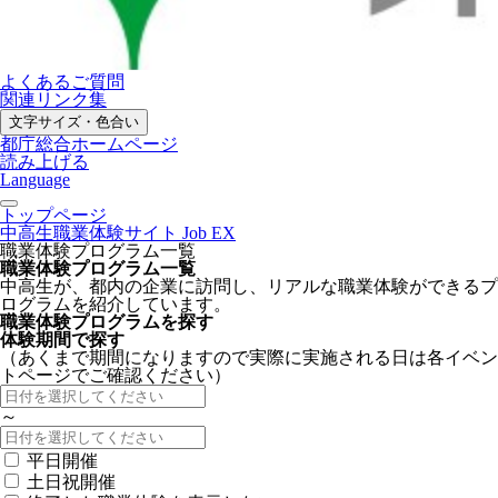
よくあるご質問
関連リンク集
文字サイズ・色合い
都庁総合ホームページ
読み上げる
Language
トップページ
中高生職業体験サイト Job EX
職業体験プログラム一覧
職業体験プログラム一覧
中高生が、都内の企業に訪問し、リアルな職業体験ができるプ
ログラムを紹介しています。
職業体験プログラムを探す
体験期間で探す
（あくまで期間になりますので実際に実施される日は各イベン
トページでご確認ください）
～
平日開催
土日祝開催