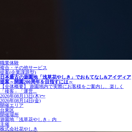
職業体験
複合・その他サービス
提案(企業課題型)
日本最古の遊園地「浅草花やしき」でおもてなし&アイディア
提案～開園200周年を目指すには～
【全体概要】 遊園地内で実際にお客様をご案内し、楽しく
「接客」「運営...
2026年08月13日(木)〜
2026年08月14日(金)
開催エリア
台東区
開催場所
遊園地「浅草花やしき」内
主催
株式会社花やしき