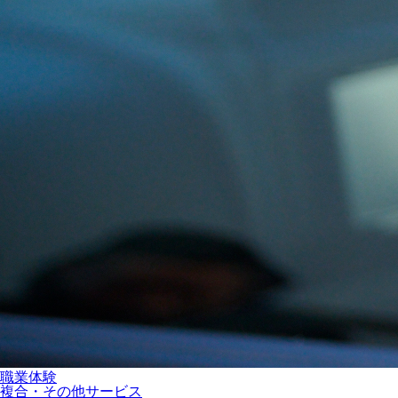
職業体験
複合・その他サービス