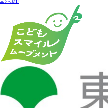
本文へ移動