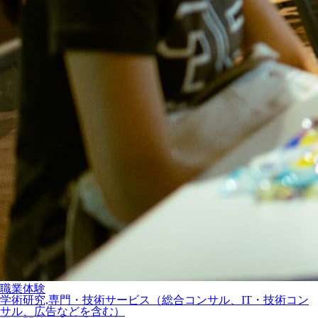
職業体験
学術研究,専門・技術サービス（総合コンサル、IT・技術コン
サル、広告などを含む）