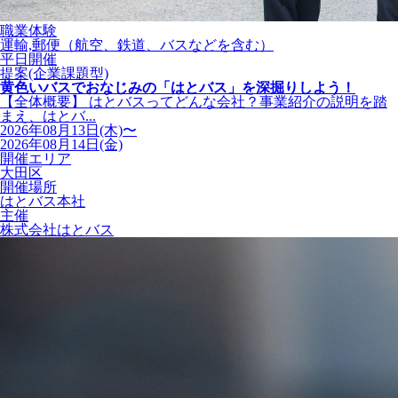
職業体験
運輸,郵便（航空、鉄道、バスなどを含む）
平日開催
提案(企業課題型)
黄色いバスでおなじみの「はとバス」を深掘りしよう！
【全体概要】 はとバスってどんな会社？事業紹介の説明を踏
まえ、はとバ...
2026年08月13日(木)〜
2026年08月14日(金)
開催エリア
大田区
開催場所
はとバス本社
主催
株式会社はとバス