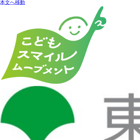
本文へ移動