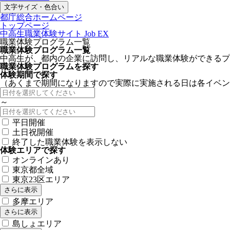
文字サイズ・色合い
都庁総合ホームページ
トップページ
中高生職業体験サイト Job EX
職業体験プログラム一覧
職業体験プログラム一覧
中高生が、都内の企業に訪問し、リアルな職業体験ができるプ
職業体験プログラムを探す
体験期間で探す
（あくまで期間になりますので実際に実施される日は各イベン
～
平日開催
土日祝開催
終了した職業体験を表示しない
体験エリアで探す
オンラインあり
東京都全域
東京23区エリア
さらに表示
多摩エリア
さらに表示
島しょエリア