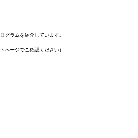
ログラムを紹介しています。
トページでご確認ください）