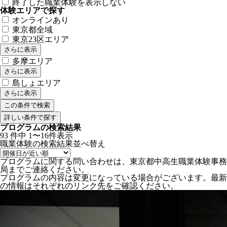
終了した職業体験を表示しない
体験エリアで探す
オンラインあり
東京都全域
東京23区エリア
さらに表示
多摩エリア
さらに表示
島しょエリア
さらに表示
詳しい条件で探す
プログラムの検索結果
93
件中
1〜16件表示
職業体験の検索結果
並べ替え
プログラムに関する問い合わせは、東京都中高生職業体験事務
局までご連絡ください。
プログラムの内容は変更になっている場合がございます。最新
の情報はそれぞれのリンク先をご確認ください。