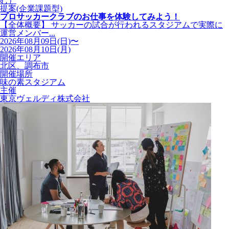
む）
提案(企業課題型)
プロサッカークラブのお仕事を体験してみよう！
【全体概要】 サッカーの試合が行われるスタジアムで実際に
運営メンバー...
2026年08月09日(日)〜
2026年08月10日(月)
開催エリア
北区、調布市
開催場所
味の素スタジアム
主催
東京ヴェルディ株式会社