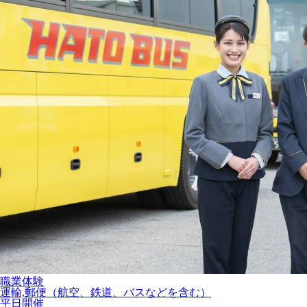
職業体験
運輸,郵便（航空、鉄道、バスなどを含む）
平日開催