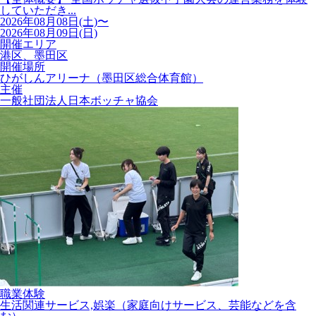
していただき...
2026年08月08日(土)〜
2026年08月09日(日)
開催エリア
港区、墨田区
開催場所
ひがしんアリーナ（墨田区総合体育館）
主催
一般社団法人日本ボッチャ協会
職業体験
生活関連サービス,娯楽（家庭向けサービス、芸能などを含