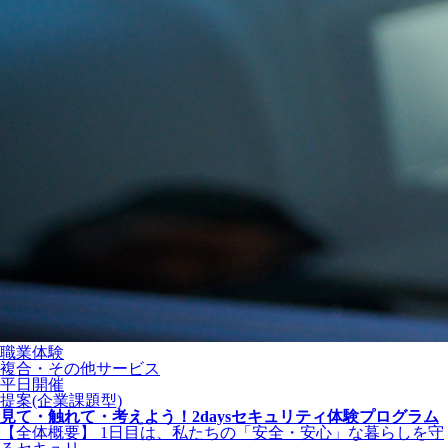
職業体験
複合・その他サービス
平日開催
提案(企業課題型)
見て・触れて・考えよう！2daysセキュリティ体験プログラム
【全体概要】 1日目は、私たちの「安全・安心」な暮らしを守