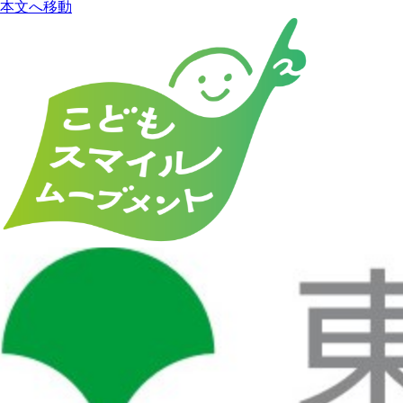
本文へ移動