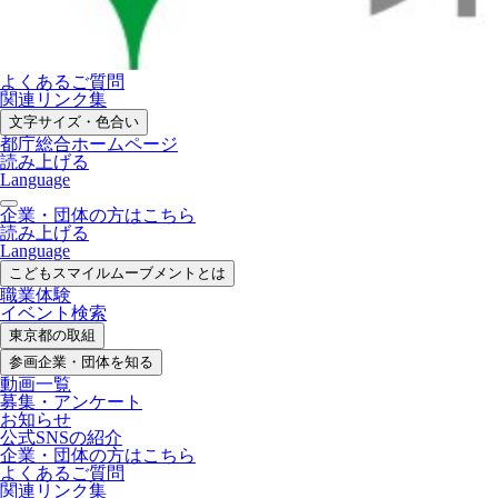
よくあるご質問
関連リンク集
文字サイズ・色合い
都庁総合ホームページ
読み上げる
Language
企業・団体の方はこちら
読み上げる
Language
こどもスマイル
ムーブメントとは
職業体験
イベント検索
東京都の取組
参画企業・
団体を知る
動画一覧
募集・
アンケート
お知らせ
公式SNS
の紹介
企業・団体の方
はこちら
よくあるご質問
関連リンク集