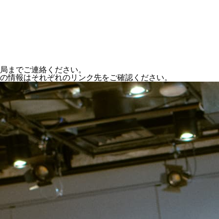
局までご連絡ください。
の情報はそれぞれのリンク先をご確認ください。