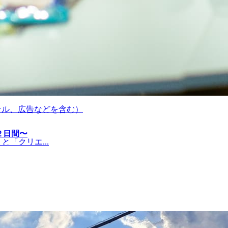
サル、広告などを含む）
２日間〜
「クリエ...