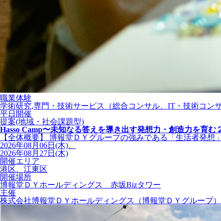
職業体験
学術研究,専門・技術サービス（総合コンサル、IT・技術コン
平日開催
提案(地域・社会課題型)
Hasso Camp〜未知なる答えを導き出す発想力・創造力を育む
【全体概要】 博報堂ＤＹグループの強みである「生活者発想」と
2026年08月06日(木)、
2026年08月27日(木)
開催エリア
港区、江東区
開催場所
博報堂ＤＹホールディングス 赤坂Bizタワー
主催
株式会社博報堂ＤＹホールディングス（博報堂ＤＹグループ）