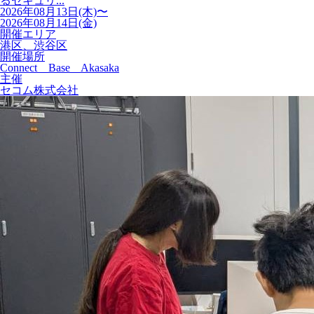
るセキュリ...
2026年08月13日(木)〜
2026年08月14日(金)
開催エリア
港区、渋谷区
開催場所
Connect Base Akasaka
主催
セコム株式会社