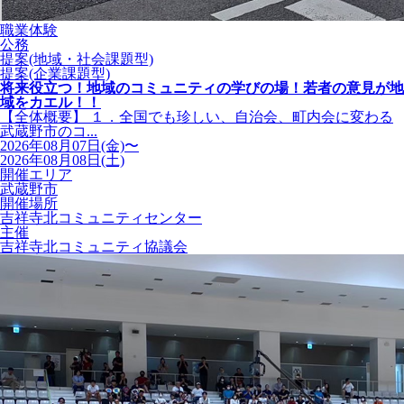
職業体験
公務
提案(地域・社会課題型)
提案(企業課題型)
将来役立つ！地域のコミュニティの学びの場！若者の意見が地
域をカエル！！
【全体概要】 １．全国でも珍しい、自治会、町内会に変わる
武蔵野市のコ...
2026年08月07日(金)〜
2026年08月08日(土)
開催エリア
武蔵野市
開催場所
吉祥寺北コミュニティセンター
主催
吉祥寺北コミュニティ協議会