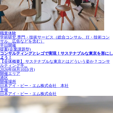
職業体験
学術研究,専門・技術サービス（総合コンサル、IT・技術コン
サル、広告などを含む）
平日開催
提案(企業課題型)
コンサルティングとレゴで実現！サステナブルな東京を形にし
よう！
【全体概要】 サステナブルな東京とはどういう姿か？コンサ
ルティング手...
2026年08月10日(月)
開催エリア
港区
開催場所
日本アイ・ビー・エム株式会社 本社
主催
日本アイ・ビー・エム株式会社