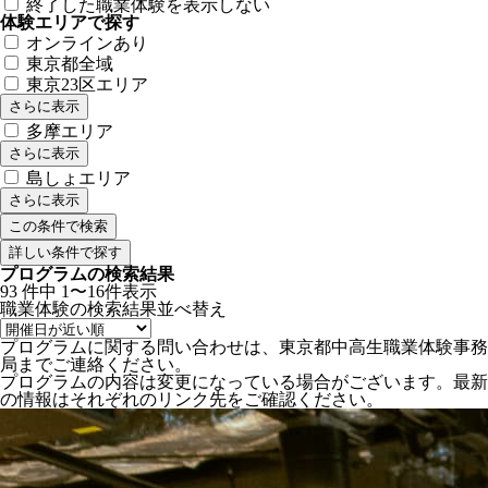
終了した職業体験を表示しない
体験エリアで探す
オンラインあり
東京都全域
東京23区エリア
さらに表示
多摩エリア
さらに表示
島しょエリア
さらに表示
詳しい条件で探す
プログラムの検索結果
93
件中
1〜16件表示
職業体験の検索結果
並べ替え
プログラムに関する問い合わせは、東京都中高生職業体験事務
局までご連絡ください。
プログラムの内容は変更になっている場合がございます。最新
の情報はそれぞれのリンク先をご確認ください。