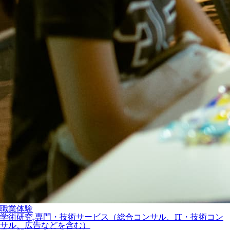
職業体験
学術研究,専門・技術サービス（総合コンサル、IT・技術コン
サル、広告などを含む）