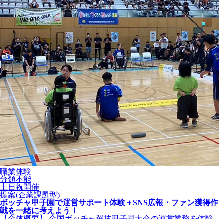
職業体験
分類不能
土日祝開催
提案(企業課題型)
ボッチャ甲子園で運営サポート体験＋SNS広報・ファン獲得作
戦を一緒に考えよう！
【全体概要】 全国ボッチャ選抜甲子園大会の運営業務を体験