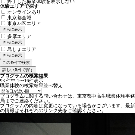
終了した職業体験を表示しない
体験エリアで探す
オンラインあり
東京都全域
東京23区エリア
さらに表示
多摩エリア
さらに表示
島しょエリア
さらに表示
詳しい条件で探す
プログラムの検索結果
93
件中
1〜16件表示
職業体験の検索結果
並べ替え
プログラムに関する問い合わせは、東京都中高生職業体験事務
局までご連絡ください。
プログラムの内容は変更になっている場合がございます。最新
の情報はそれぞれのリンク先をご確認ください。