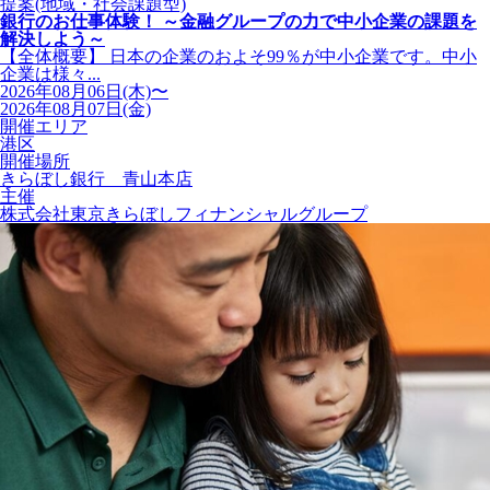
提案(地域・社会課題型)
銀行のお仕事体験！ ～金融グループの力で中小企業の課題を
解決しよう～
【全体概要】 日本の企業のおよそ99％が中小企業です。中小
企業は様々...
2026年08月06日(木)〜
2026年08月07日(金)
開催エリア
港区
開催場所
きらぼし銀行 青山本店
主催
株式会社東京きらぼしフィナンシャルグループ