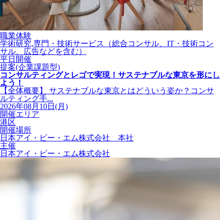
職業体験
学術研究,専門・技術サービス（総合コンサル、IT・技術コン
サル、広告などを含む）
平日開催
提案(企業課題型)
コンサルティングとレゴで実現！サステナブルな東京を形にし
よう！
【全体概要】 サステナブルな東京とはどういう姿か？コンサ
ルティング手...
2026年08月10日(月)
開催エリア
港区
開催場所
日本アイ・ビー・エム株式会社 本社
主催
日本アイ・ビー・エム株式会社