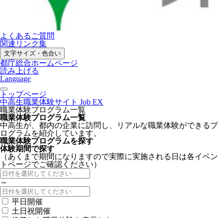
よくあるご質問
関連リンク集
文字サイズ・色合い
都庁総合ホームページ
読み上げる
Language
トップページ
中高生職業体験サイト Job EX
職業体験プログラム一覧
職業体験プログラム一覧
中高生が、都内の企業に訪問し、リアルな職業体験ができるプ
ログラムを紹介しています。
職業体験プログラムを探す
体験期間で探す
（あくまで期間になりますので実際に実施される日は各イベン
トページでご確認ください）
～
平日開催
土日祝開催