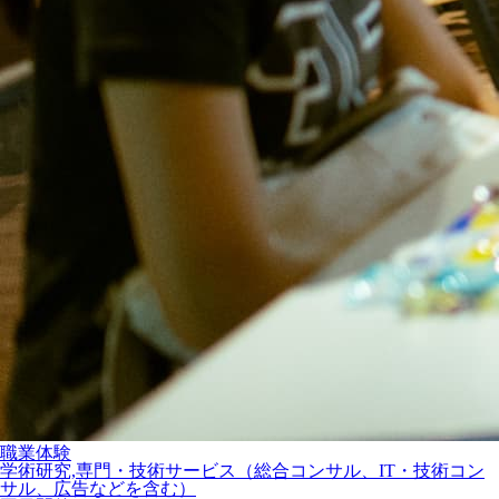
職業体験
学術研究,専門・技術サービス（総合コンサル、IT・技術コン
サル、広告などを含む）