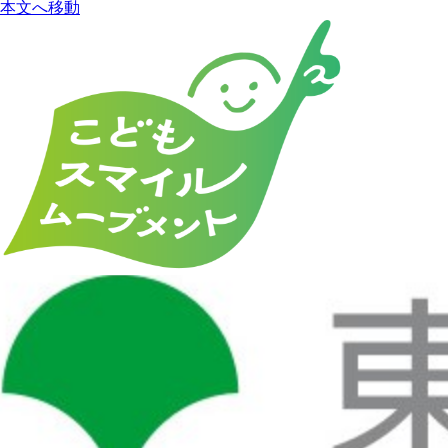
本文へ移動