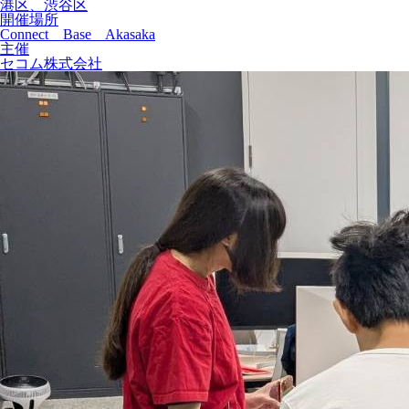
港区、渋谷区
開催場所
Connect Base Akasaka
主催
セコム株式会社