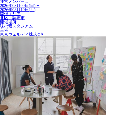
運営メンバー...
2026年08月09日(日)〜
2026年08月10日(月)
開催エリア
北区、調布市
開催場所
味の素スタジアム
主催
東京ヴェルディ株式会社