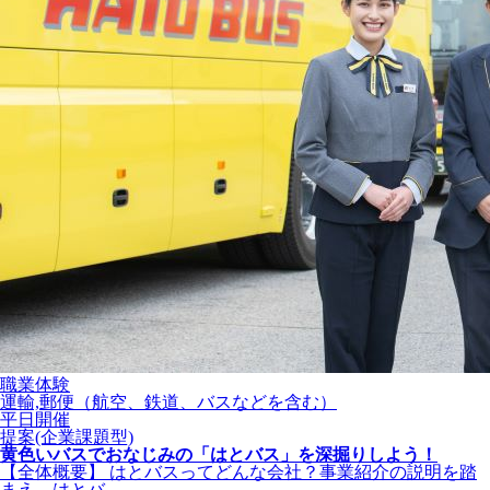
職業体験
運輸,郵便（航空、鉄道、バスなどを含む）
平日開催
提案(企業課題型)
黄色いバスでおなじみの「はとバス」を深掘りしよう！
【全体概要】 はとバスってどんな会社？事業紹介の説明を踏
まえ、はとバ...