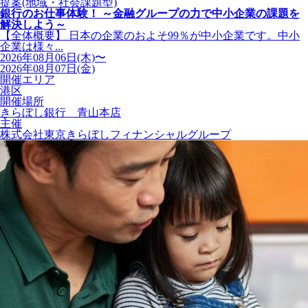
提案(地域・社会課題型)
銀行のお仕事体験！ ～金融グループの力で中小企業の課題を
解決しよう～
【全体概要】 日本の企業のおよそ99％が中小企業です。中小
企業は様々...
2026年08月06日(木)〜
2026年08月07日(金)
開催エリア
港区
開催場所
きらぼし銀行 青山本店
主催
株式会社東京きらぼしフィナンシャルグループ