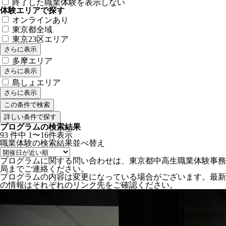
終了した職業体験を表示しない
体験エリアで探す
オンラインあり
東京都全域
東京23区エリア
さらに表示
多摩エリア
さらに表示
島しょエリア
さらに表示
詳しい条件で探す
プログラムの検索結果
93
件中
1〜16件表示
職業体験の検索結果
並べ替え
プログラムに関する問い合わせは、東京都中高生職業体験事務
局までご連絡ください。
プログラムの内容は変更になっている場合がございます。最新
の情報はそれぞれのリンク先をご確認ください。