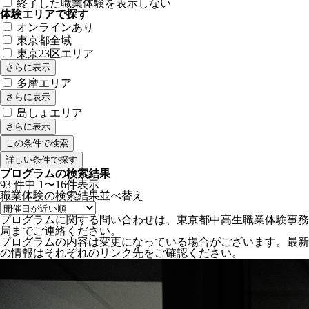
終了した職業体験を表示しない
体験エリアで探す
オンラインあり
東京都全域
東京23区エリア
さらに表示
多摩エリア
さらに表示
島しょエリア
さらに表示
詳しい条件で探す
プログラムの検索結果
93
件中
1〜16件表示
職業体験の検索結果
並べ替え
プログラムに関する問い合わせは、東京都中高生職業体験事務
局までご連絡ください。
プログラムの内容は変更になっている場合がございます。最新
の情報はそれぞれのリンク先をご確認ください。