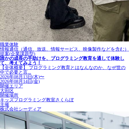
職業体験
情報通信（通信、放送、情報サービス、映像製作などを含む）
提案(企業課題型)
誰かの成長の手助けを、プログラミング教育を通して体験し
て、考えてみよう！
【全体概要】 プログラミング教育とはなんなのか、なぜ世の
中で必要と言...
2026年08月13日(木)〜
2026年08月14日(金)
開催エリア
大田区
開催場所
キッズプログラミング教室さくらぼ
主催
株式会社シーディア