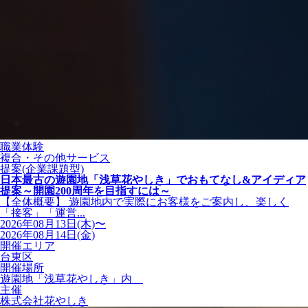
職業体験
複合・その他サービス
提案(企業課題型)
日本最古の遊園地「浅草花やしき」でおもてなし&アイディア
提案～開園200周年を目指すには～
【全体概要】 遊園地内で実際にお客様をご案内し、楽しく
「接客」「運営...
2026年08月13日(木)〜
2026年08月14日(金)
開催エリア
台東区
開催場所
遊園地「浅草花やしき」内
主催
株式会社花やしき