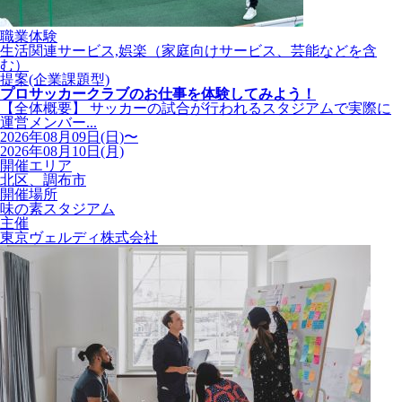
職業体験
生活関連サービス,娯楽（家庭向けサービス、芸能などを含
む）
提案(企業課題型)
プロサッカークラブのお仕事を体験してみよう！
【全体概要】 サッカーの試合が行われるスタジアムで実際に
運営メンバー...
2026年08月09日(日)〜
2026年08月10日(月)
開催エリア
北区、調布市
開催場所
味の素スタジアム
主催
東京ヴェルディ株式会社