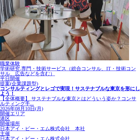
職業体験
学術研究,専門・技術サービス（総合コンサル、IT・技術コン
サル、広告などを含む）
平日開催
提案(企業課題型)
コンサルティングとレゴで実現！サステナブルな東京を形にし
よう！
【全体概要】 サステナブルな東京とはどういう姿か？コンサ
ルティング手...
2026年08月10日(月)
開催エリア
港区
開催場所
日本アイ・ビー・エム株式会社 本社
主催
日本アイ・ビー・エム株式会社