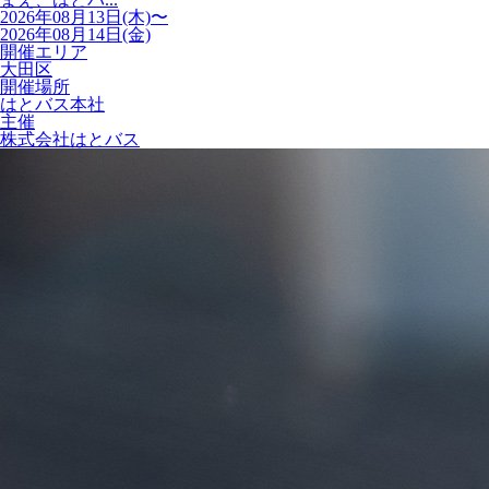
2026年08月13日(木)〜
2026年08月14日(金)
開催エリア
大田区
開催場所
はとバス本社
主催
株式会社はとバス