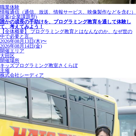
職業体験
情報通信（通信、放送、情報サービス、映像製作などを含む）
提案(企業課題型)
誰かの成長の手助けを、プログラミング教育を通して体験し
て、考えてみよう！
【全体概要】 プログラミング教育とはなんなのか、なぜ世の
中で必要と言...
2026年08月13日(木)〜
2026年08月14日(金)
開催エリア
大田区
開催場所
キッズプログラミング教室さくらぼ
主催
株式会社シーディア