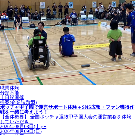
職業体験
分類不能
土日祝開催
提案(企業課題型)
ボッチャ甲子園で運営サポート体験＋SNS広報・ファン獲得作
戦を一緒に考えよう！
【全体概要】 全国ボッチャ選抜甲子園大会の運営業務を体験
していただき...
2026年08月08日(土)〜
2026年08月09日(日)