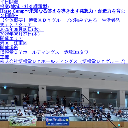
平日開催
提案(地域・社会課題型)
Hasso Camp〜未知なる答えを導き出す発想力・創造力を育む
２日間〜
【全体概要】 博報堂ＤＹグループの強みである「生活者発
想」と「クリエ...
2026年08月06日(木)、
2026年08月27日(木)
開催エリア
港区、江東区
開催場所
博報堂ＤＹホールディングス 赤坂Bizタワー
主催
株式会社博報堂ＤＹホールディングス（博報堂ＤＹグループ）