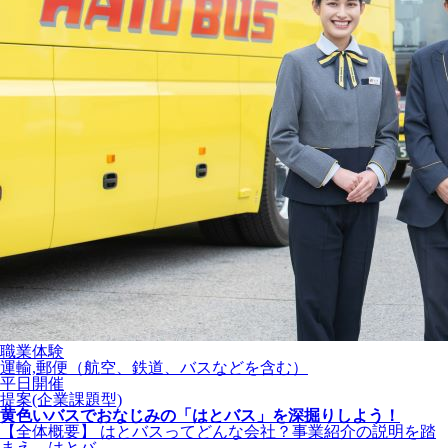
職業体験
運輸,郵便（航空、鉄道、バスなどを含む）
平日開催
提案(企業課題型)
黄色いバスでおなじみの「はとバス」を深掘りしよう！
【全体概要】 はとバスってどんな会社？事業紹介の説明を踏
まえ、はとバ...