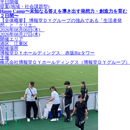
平日開催
提案(地域・社会課題型)
Hasso Camp〜未知なる答えを導き出す発想力・創造力を育む
２日間〜
【全体概要】 博報堂ＤＹグループの強みである「生活者発
想」と「クリエ...
2026年08月06日(木)、
2026年08月27日(木)
開催エリア
港区、江東区
開催場所
博報堂ＤＹホールディングス 赤坂Bizタワー
主催
株式会社博報堂ＤＹホールディングス（博報堂ＤＹグループ）