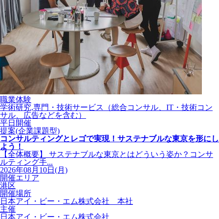
職業体験
学術研究,専門・技術サービス（総合コンサル、IT・技術コン
サル、広告などを含む）
平日開催
提案(企業課題型)
コンサルティングとレゴで実現！サステナブルな東京を形にし
よう！
【全体概要】 サステナブルな東京とはどういう姿か？コンサ
ルティング手...
2026年08月10日(月)
開催エリア
港区
開催場所
日本アイ・ビー・エム株式会社 本社
主催
日本アイ・ビー・エム株式会社