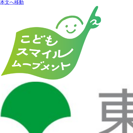
本文へ移動