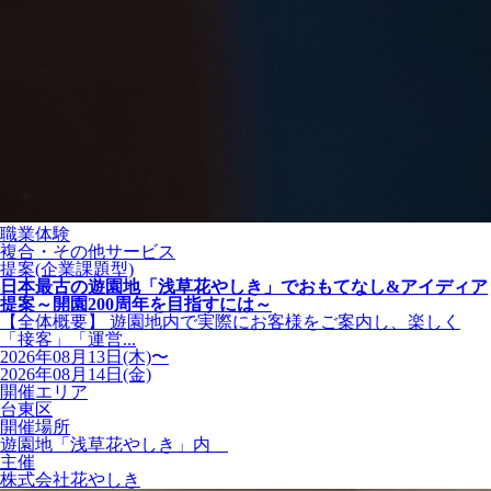
職業体験
複合・その他サービス
提案(企業課題型)
日本最古の遊園地「浅草花やしき」でおもてなし&アイディア
提案～開園200周年を目指すには～
【全体概要】 遊園地内で実際にお客様をご案内し、楽しく
「接客」「運営...
2026年08月13日(木)〜
2026年08月14日(金)
開催エリア
台東区
開催場所
遊園地「浅草花やしき」内
主催
株式会社花やしき