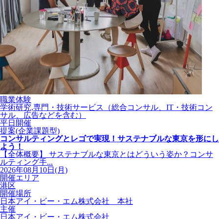
職業体験
学術研究,専門・技術サービス（総合コンサル、IT・技術コン
サル、広告などを含む）
平日開催
提案(企業課題型)
コンサルティングとレゴで実現！サステナブルな東京を形にし
よう！
【全体概要】 サステナブルな東京とはどういう姿か？コンサ
ルティング手...
2026年08月10日(月)
開催エリア
港区
開催場所
日本アイ・ビー・エム株式会社 本社
主催
日本アイ・ビー・エム株式会社