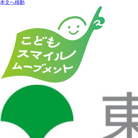
本文へ移動