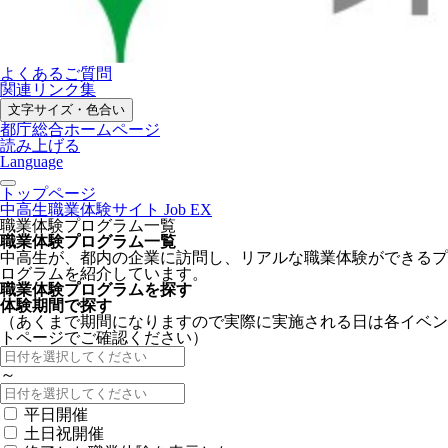
よくあるご質問
関連リンク集
文字サイズ・色合い
都庁総合ホームページ
読み上げる
Language
トップページ
中高生職業体験サイト Job EX
職業体験プログラム一覧
職業体験プログラム一覧
中高生が、都内の企業に訪問し、リアルな職業体験ができるプ
ログラムを紹介しています。
職業体験プログラムを探す
体験期間で探す
（あくまで期間になりますので実際に実施される日は各イベン
トページでご確認ください）
～
平日開催
土日祝開催