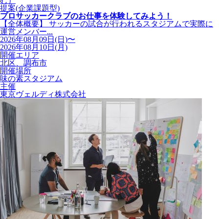
む）
提案(企業課題型)
プロサッカークラブのお仕事を体験してみよう！
【全体概要】 サッカーの試合が行われるスタジアムで実際に
運営メンバー...
2026年08月09日(日)〜
2026年08月10日(月)
開催エリア
北区、調布市
開催場所
味の素スタジアム
主催
東京ヴェルディ株式会社