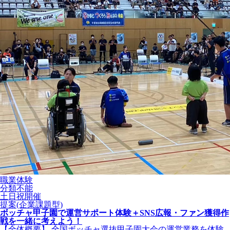
職業体験
分類不能
土日祝開催
提案(企業課題型)
ボッチャ甲子園で運営サポート体験＋SNS広報・ファン獲得作
戦を一緒に考えよう！
【全体概要】 全国ボッチャ選抜甲子園大会の運営業務を体験