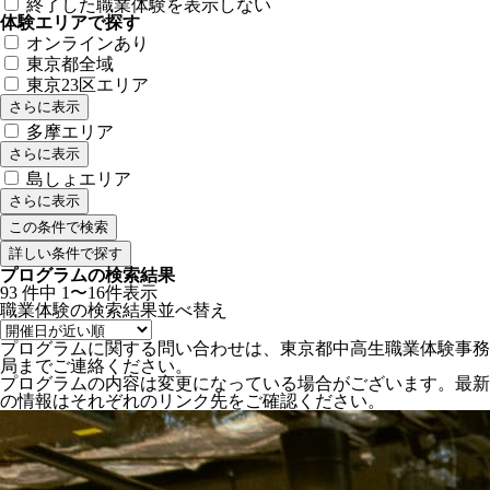
終了した職業体験を表示しない
体験エリアで探す
オンラインあり
東京都全域
東京23区エリア
さらに表示
多摩エリア
さらに表示
島しょエリア
さらに表示
詳しい条件で探す
プログラムの検索結果
93
件中
1〜16件表示
職業体験の検索結果
並べ替え
プログラムに関する問い合わせは、東京都中高生職業体験事務
局までご連絡ください。
プログラムの内容は変更になっている場合がございます。最新
の情報はそれぞれのリンク先をご確認ください。