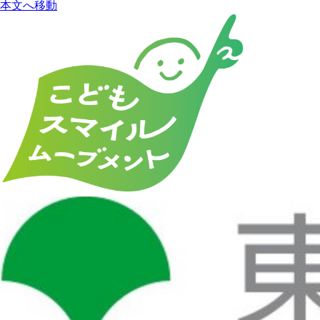
本文へ移動