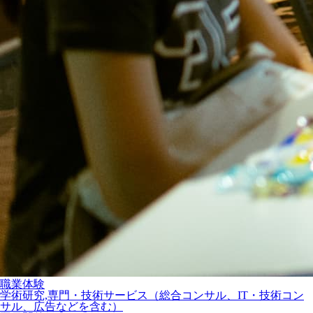
職業体験
学術研究,専門・技術サービス（総合コンサル、IT・技術コン
サル、広告などを含む）