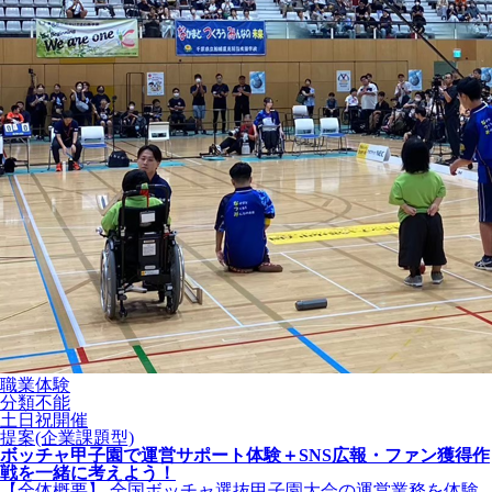
職業体験
分類不能
土日祝開催
提案(企業課題型)
ボッチャ甲子園で運営サポート体験＋SNS広報・ファン獲得作
戦を一緒に考えよう！
【全体概要】 全国ボッチャ選抜甲子園大会の運営業務を体験