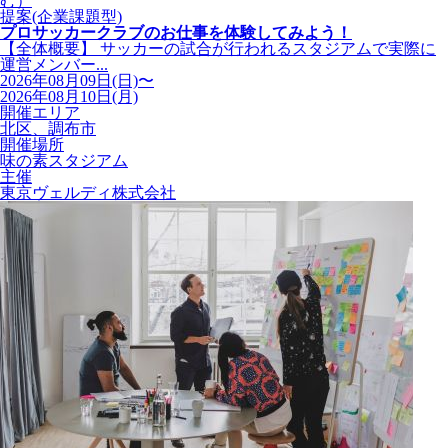
む）
提案(企業課題型)
プロサッカークラブのお仕事を体験してみよう！
【全体概要】 サッカーの試合が行われるスタジアムで実際に
運営メンバー...
2026年08月09日(日)〜
2026年08月10日(月)
開催エリア
北区、調布市
開催場所
味の素スタジアム
主催
東京ヴェルディ株式会社