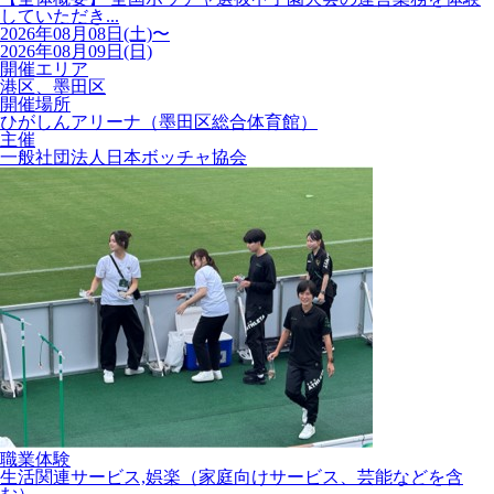
していただき...
2026年08月08日(土)〜
2026年08月09日(日)
開催エリア
港区、墨田区
開催場所
ひがしんアリーナ（墨田区総合体育館）
主催
一般社団法人日本ボッチャ協会
職業体験
生活関連サービス,娯楽（家庭向けサービス、芸能などを含