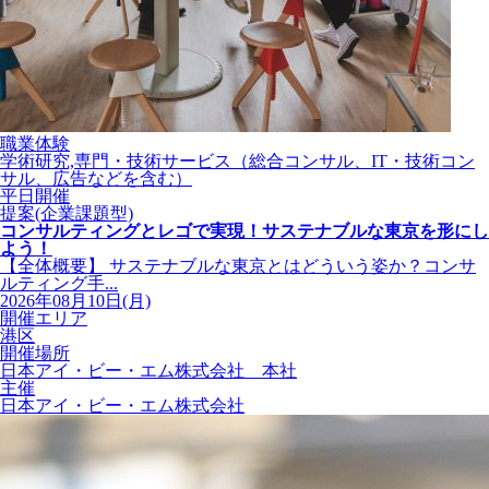
職業体験
学術研究,専門・技術サービス（総合コンサル、IT・技術コン
サル、広告などを含む）
平日開催
提案(企業課題型)
コンサルティングとレゴで実現！サステナブルな東京を形にし
よう！
【全体概要】 サステナブルな東京とはどういう姿か？コンサ
ルティング手...
2026年08月10日(月)
開催エリア
港区
開催場所
日本アイ・ビー・エム株式会社 本社
主催
日本アイ・ビー・エム株式会社