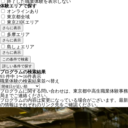
終了した職業体験を表示しない
体験エリアで探す
オンラインあり
東京都全域
東京23区エリア
さらに表示
多摩エリア
さらに表示
島しょエリア
さらに表示
詳しい条件で探す
プログラムの検索結果
93
件中
1〜16件表示
職業体験の検索結果
並べ替え
プログラムに関する問い合わせは、東京都中高生職業体験事務
局までご連絡ください。
プログラムの内容は変更になっている場合がございます。最新
の情報はそれぞれのリンク先をご確認ください。