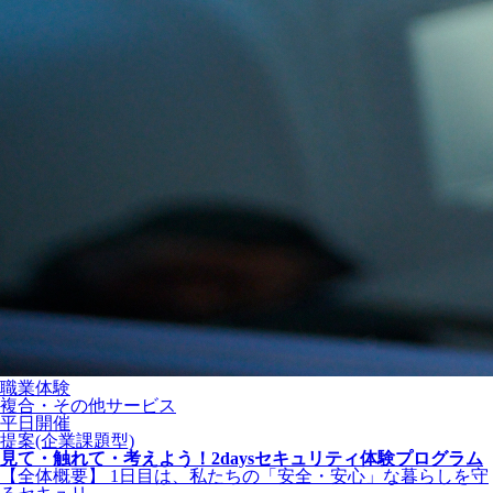
職業体験
複合・その他サービス
平日開催
提案(企業課題型)
見て・触れて・考えよう！2daysセキュリティ体験プログラム
【全体概要】 1日目は、私たちの「安全・安心」な暮らしを守