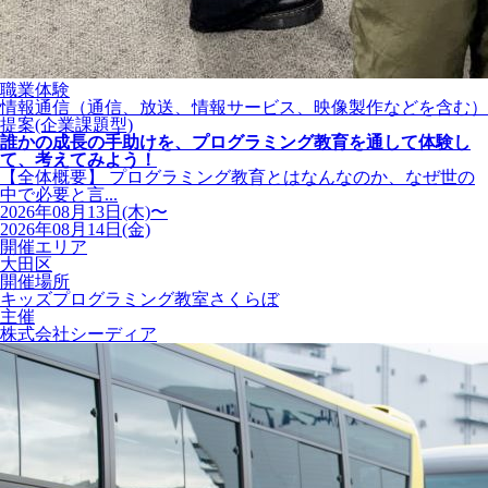
職業体験
情報通信（通信、放送、情報サービス、映像製作などを含む）
提案(企業課題型)
誰かの成長の手助けを、プログラミング教育を通して体験し
て、考えてみよう！
【全体概要】 プログラミング教育とはなんなのか、なぜ世の
中で必要と言...
2026年08月13日(木)〜
2026年08月14日(金)
開催エリア
大田区
開催場所
キッズプログラミング教室さくらぼ
主催
株式会社シーディア