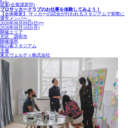
む）
提案(企業課題型)
プロサッカークラブのお仕事を体験してみよう！
【全体概要】 サッカーの試合が行われるスタジアムで実際に
運営メンバー...
2026年08月09日(日)〜
2026年08月10日(月)
開催エリア
北区、調布市
開催場所
味の素スタジアム
主催
東京ヴェルディ株式会社