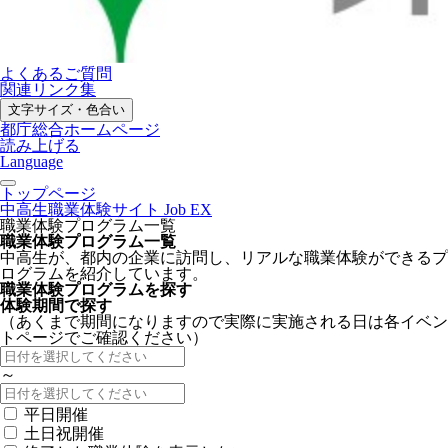
よくあるご質問
関連リンク集
文字サイズ・色合い
都庁総合ホームページ
読み上げる
Language
トップページ
中高生職業体験サイト Job EX
職業体験プログラム一覧
職業体験プログラム一覧
中高生が、都内の企業に訪問し、リアルな職業体験ができるプ
ログラムを紹介しています。
職業体験プログラムを探す
体験期間で探す
（あくまで期間になりますので実際に実施される日は各イベン
トページでご確認ください）
～
平日開催
土日祝開催