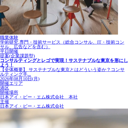
職業体験
学術研究,専門・技術サービス（総合コンサル、IT・技術コン
サル、広告などを含む）
平日開催
提案(企業課題型)
コンサルティングとレゴで実現！サステナブルな東京を形にし
よう！
【全体概要】 サステナブルな東京とはどういう姿か？コンサ
ルティング手...
2026年08月10日(月)
開催エリア
港区
開催場所
日本アイ・ビー・エム株式会社 本社
主催
日本アイ・ビー・エム株式会社