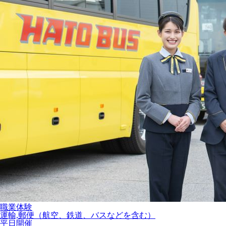
職業体験
運輸,郵便（航空、鉄道、バスなどを含む）
平日開催