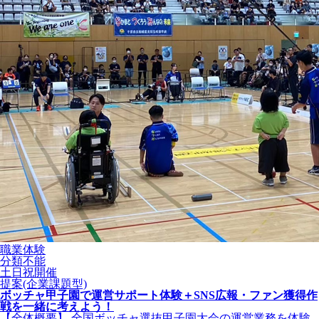
職業体験
分類不能
土日祝開催
提案(企業課題型)
ボッチャ甲子園で運営サポート体験＋SNS広報・ファン獲得作
戦を一緒に考えよう！
【全体概要】 全国ボッチャ選抜甲子園大会の運営業務を体験