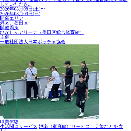
していただき...
2026年08月08日(土)〜
2026年08月09日(日)
開催エリア
港区、墨田区
開催場所
ひがしんアリーナ（墨田区総合体育館）
主催
一般社団法人日本ボッチャ協会
職業体験
生活関連サービス,娯楽（家庭向けサービス、芸能などを含