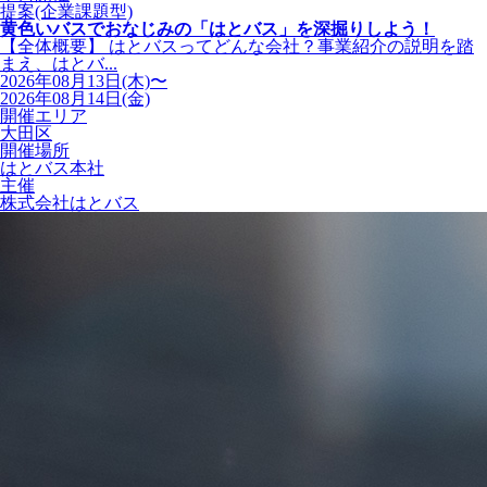
提案(企業課題型)
黄色いバスでおなじみの「はとバス」を深掘りしよう！
【全体概要】 はとバスってどんな会社？事業紹介の説明を踏
まえ、はとバ...
2026年08月13日(木)〜
2026年08月14日(金)
開催エリア
大田区
開催場所
はとバス本社
主催
株式会社はとバス