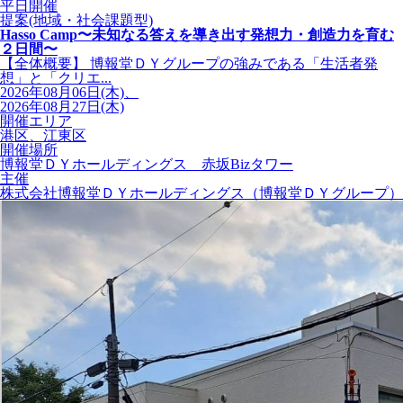
平日開催
提案(地域・社会課題型)
Hasso Camp〜未知なる答えを導き出す発想力・創造力を育む
２日間〜
【全体概要】 博報堂ＤＹグループの強みである「生活者発
想」と「クリエ...
2026年08月06日(木)、
2026年08月27日(木)
開催エリア
港区、江東区
開催場所
博報堂ＤＹホールディングス 赤坂Bizタワー
主催
株式会社博報堂ＤＹホールディングス（博報堂ＤＹグループ）