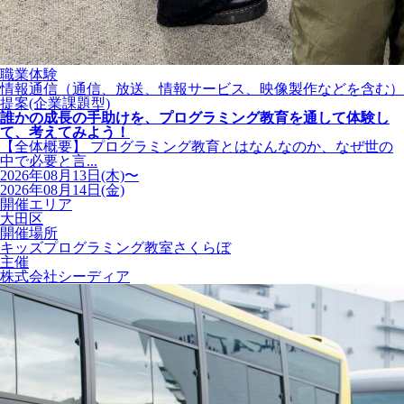
職業体験
情報通信（通信、放送、情報サービス、映像製作などを含む）
提案(企業課題型)
誰かの成長の手助けを、プログラミング教育を通して体験し
て、考えてみよう！
【全体概要】 プログラミング教育とはなんなのか、なぜ世の
中で必要と言...
2026年08月13日(木)〜
2026年08月14日(金)
開催エリア
大田区
開催場所
キッズプログラミング教室さくらぼ
主催
株式会社シーディア