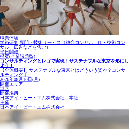
職業体験
学術研究,専門・技術サービス（総合コンサル、IT・技術コン
サル、広告などを含む）
平日開催
提案(企業課題型)
コンサルティングとレゴで実現！サステナブルな東京を形にし
よう！
【全体概要】 サステナブルな東京とはどういう姿か？コンサ
ルティング手...
2026年08月10日(月)
開催エリア
港区
開催場所
日本アイ・ビー・エム株式会社 本社
主催
日本アイ・ビー・エム株式会社