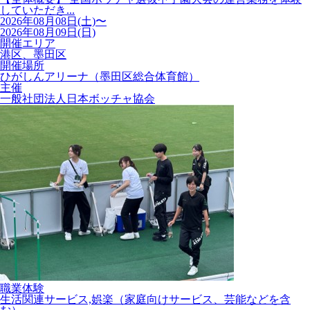
していただき...
2026年08月08日(土)〜
2026年08月09日(日)
開催エリア
港区、墨田区
開催場所
ひがしんアリーナ（墨田区総合体育館）
主催
一般社団法人日本ボッチャ協会
職業体験
生活関連サービス,娯楽（家庭向けサービス、芸能などを含