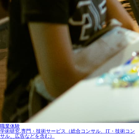
職業体験
学術研究,専門・技術サービス（総合コンサル、IT・技術コン
サル、広告などを含む）