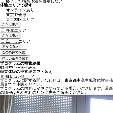
終了した職業体験を表示しない
体験エリアで探す
オンラインあり
東京都全域
東京23区エリア
さらに表示
多摩エリア
さらに表示
島しょエリア
さらに表示
詳しい条件で探す
プログラムの検索結果
93
件中
1〜16件表示
職業体験の検索結果
並べ替え
プログラムに関する問い合わせは、東京都中高生職業体験事務
局までご連絡ください。
プログラムの内容は変更になっている場合がございます。最新
の情報はそれぞれのリンク先をご確認ください。