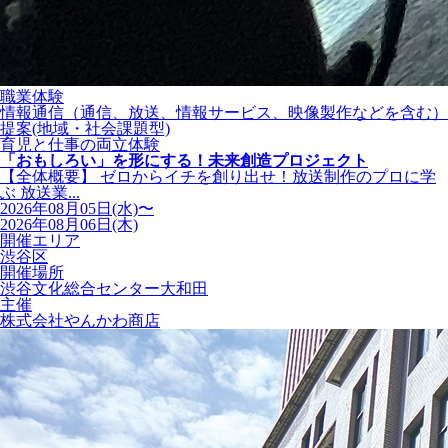
職業体験
情報通信（通信、放送、情報サービス、映像製作などを含む）
提案(地域・社会課題型)
育児と仕事の両立体験
「おもしろい」を形にする！未来創造プロジェクト
【全体概要】 ゼロからイチを創り出せ！放送制作のプロに学
ぶ 放送業...
2026年08月05日(水)〜
2026年08月06日(木)
開催エリア
渋谷区
開催場所
渋谷文化総合センター大和田
主催
株式会社やんかわ商店