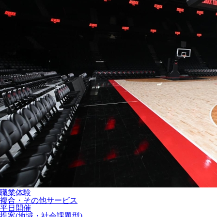
職業体験
複合・その他サービス
平日開催
提案(地域・社会課題型)