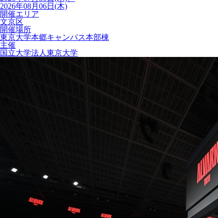
2026年08月06日(木)
開催エリア
文京区
開催場所
東京大学本郷キャンパス本部棟
主催
国立大学法人東京大学