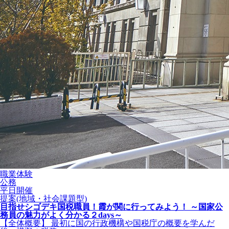
職業体験
公務
平日開催
提案(地域・社会課題型)
目指せシゴデキ国税職員！霞が関に行ってみよう！ ～国家公
務員の魅力がよく分かる２days～
【全体概要】 最初に国の行政機構や国税庁の概要を学んだ