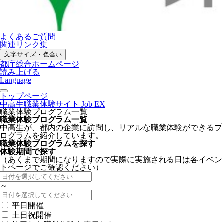
よくあるご質問
関連リンク集
文字サイズ・色合い
都庁総合ホームページ
読み上げる
Language
トップページ
中高生職業体験サイト Job EX
職業体験プログラム一覧
職業体験プログラム一覧
中高生が、都内の企業に訪問し、リアルな職業体験ができるプ
ログラムを紹介しています。
職業体験プログラムを探す
体験期間で探す
（あくまで期間になりますので実際に実施される日は各イベン
トページでご確認ください）
～
平日開催
土日祝開催