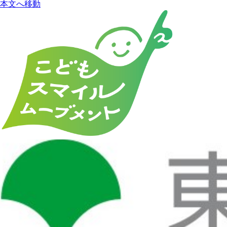
本文へ移動