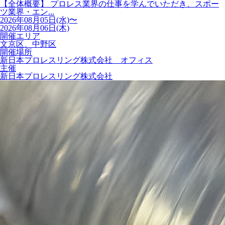
【全体概要】 プロレス業界の仕事を学んでいただき、スポー
ツ業界・エン...
2026年08月05日(水)〜
2026年08月06日(木)
開催エリア
文京区、中野区
開催場所
新日本プロレスリング株式会社 オフィス
主催
新日本プロレスリング株式会社