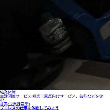
職業体験
生活関連サービス,娯楽（家庭向けサービス、芸能などを含
む）
提案(企業課題型)
プロレスの仕事を体験してみよう