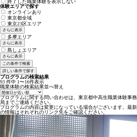
終了した職業体験を表示しない
体験エリアで探す
オンラインあり
東京都全域
東京23区エリア
さらに表示
多摩エリア
さらに表示
島しょエリア
さらに表示
詳しい条件で探す
プログラムの検索結果
93
件中
1〜16件表示
職業体験の検索結果
並べ替え
プログラムに関する問い合わせは、東京都中高生職業体験事務
局までご連絡ください。
プログラムの内容は変更になっている場合がございます。最新
の情報はそれぞれのリンク先をご確認ください。