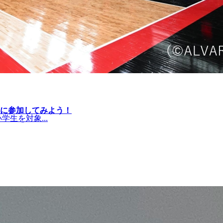
に参加してみよう！
生を対象...