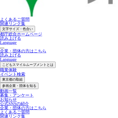
よくあるご質問
関連リンク集
文字サイズ・色合い
都庁総合ホームページ
読み上げる
Language
企業・団体の方はこちら
読み上げる
Language
こどもスマイル
ムーブメントとは
職業体験
イベント検索
東京都の取組
参画企業・
団体を知る
動画一覧
募集・
アンケート
お知らせ
公式SNS
の紹介
企業・団体の方
はこちら
よくあるご質問
関連リンク集