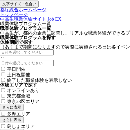
文字サイズ・色合い
都庁総合ホームページ
トップページ
中高生職業体験サイト Job EX
職業体験プログラム一覧
職業体験プログラム一覧
中高生が、都内の企業に訪問し、リアルな職業体験ができるプ
職業体験プログラムを探す
体験期間で探す
（あくまで期間になりますので実際に実施される日は各イベン
～
平日開催
土日祝開催
終了した職業体験を表示しない
体験エリアで探す
オンラインあり
東京都全域
東京23区エリア
さらに表示
多摩エリア
さらに表示
島しょエリア