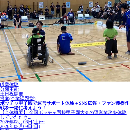
職業体験
分類不能
土日祝開催
提案(企業課題型)
ボッチャ甲子園で運営サポート体験＋SNS広報・ファン獲得作
戦を一緒に考えよう！
【全体概要】 全国ボッチャ選抜甲子園大会の運営業務を体験
していただき...
2026年08月08日(土)〜
2026年08月09日(日)