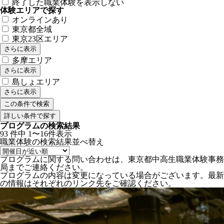
終了した職業体験を表示しない
体験エリアで探す
オンラインあり
東京都全域
東京23区エリア
さらに表示
多摩エリア
さらに表示
島しょエリア
さらに表示
詳しい条件で探す
プログラムの検索結果
93
件中
1〜16件表示
職業体験の検索結果
並べ替え
プログラムに関する問い合わせは、東京都中高生職業体験事務
局までご連絡ください。
プログラムの内容は変更になっている場合がございます。最新
の情報はそれぞれのリンク先をご確認ください。