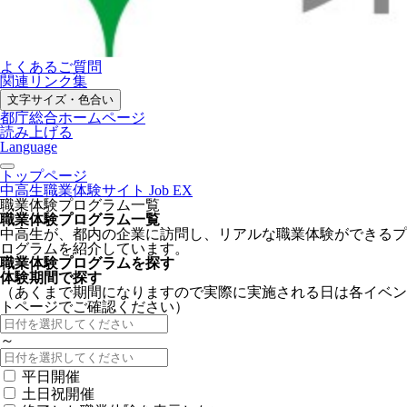
よくあるご質問
関連リンク集
文字サイズ・色合い
都庁総合ホームページ
読み上げる
Language
トップページ
中高生職業体験サイト Job EX
職業体験プログラム一覧
職業体験プログラム一覧
中高生が、都内の企業に訪問し、リアルな職業体験ができるプ
ログラムを紹介しています。
職業体験プログラムを探す
体験期間で探す
（あくまで期間になりますので実際に実施される日は各イベン
トページでご確認ください）
～
平日開催
土日祝開催