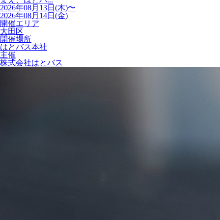
2026年08月13日(木)〜
2026年08月14日(金)
開催エリア
大田区
開催場所
はとバス本社
主催
株式会社はとバス