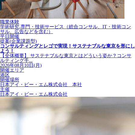
職業体験
学術研究,専門・技術サービス（総合コンサル、IT・技術コン
サル、広告などを含む）
平日開催
提案(企業課題型)
コンサルティングとレゴで実現！サステナブルな東京を形にし
よう！
【全体概要】 サステナブルな東京とはどういう姿か？コンサ
ルティング手...
2026年08月10日(月)
開催エリア
港区
開催場所
日本アイ・ビー・エム株式会社 本社
主催
日本アイ・ビー・エム株式会社