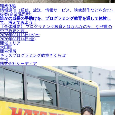
職業体験
情報通信（通信、放送、情報サービス、映像製作などを含む）
提案(企業課題型)
誰かの成長の手助けを、プログラミング教育を通して体験し
て、考えてみよう！
【全体概要】 プログラミング教育とはなんなのか、なぜ世の
中で必要と言...
2026年08月13日(木)〜
2026年08月14日(金)
開催エリア
大田区
開催場所
キッズプログラミング教室さくらぼ
主催
株式会社シーディア