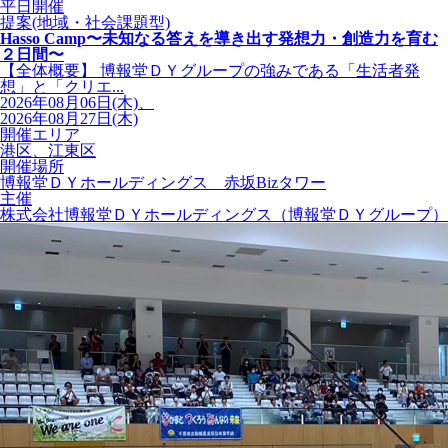
平日開催
提案(地域・社会課題型)
Hasso Camp〜未知なる答えを導き出す発想力・創造力を育む
２日間〜
【全体概要】 博報堂ＤＹグループの強みである「生活者発
想」と「クリエ...
2026年08月06日(木)、
2026年08月27日(木)
開催エリア
港区、江東区
開催場所
博報堂ＤＹホールディングス 赤坂Bizタワー
主催
株式会社博報堂ＤＹホールディングス（博報堂ＤＹグループ）