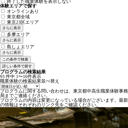
終了した職業体験を表示しない
体験エリアで探す
オンラインあり
東京都全域
東京23区エリア
さらに表示
多摩エリア
さらに表示
島しょエリア
さらに表示
詳しい条件で探す
プログラムの検索結果
93
件中
1〜16件表示
職業体験の検索結果
並べ替え
プログラムに関する問い合わせは、東京都中高生職業体験事務
局までご連絡ください。
プログラムの内容は変更になっている場合がございます。最新
の情報はそれぞれのリンク先をご確認ください。