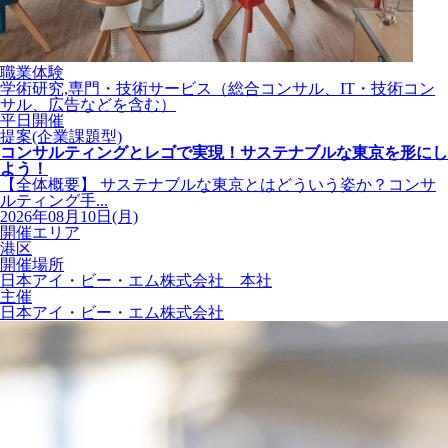
職業体験
学術研究,専門・技術サービス（総合コンサル、IT・技術コン
サル、広告などを含む）
平日開催
提案(企業課題型)
コンサルティングとレゴで実現！サステナブルな東京を形にし
よう！
【全体概要】 サステナブルな東京とはどういう姿か？コンサ
ルティング手...
2026年08月10日(月)
開催エリア
港区
開催場所
日本アイ・ビー・エム株式会社 本社
主催
日本アイ・ビー・エム株式会社