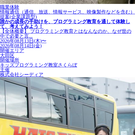
職業体験
情報通信（通信、放送、情報サービス、映像製作などを含む）
提案(企業課題型)
誰かの成長の手助けを、プログラミング教育を通して体験し
て、考えてみよう！
【全体概要】 プログラミング教育とはなんなのか、なぜ世の
中で必要と言...
2026年08月13日(木)〜
2026年08月14日(金)
開催エリア
大田区
開催場所
キッズプログラミング教室さくらぼ
主催
株式会社シーディア