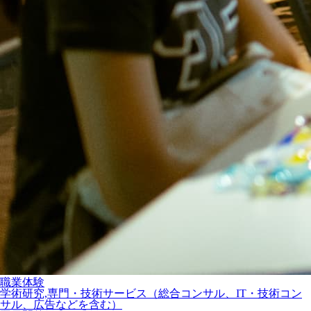
職業体験
学術研究,専門・技術サービス（総合コンサル、IT・技術コン
サル、広告などを含む）