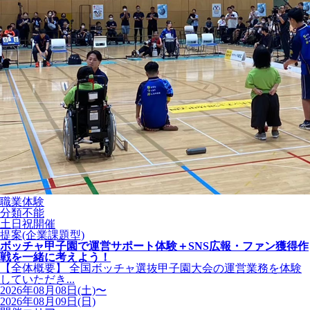
職業体験
分類不能
土日祝開催
提案(企業課題型)
ボッチャ甲子園で運営サポート体験＋SNS広報・ファン獲得作
戦を一緒に考えよう！
【全体概要】 全国ボッチャ選抜甲子園大会の運営業務を体験
していただき...
2026年08月08日(土)〜
2026年08月09日(日)