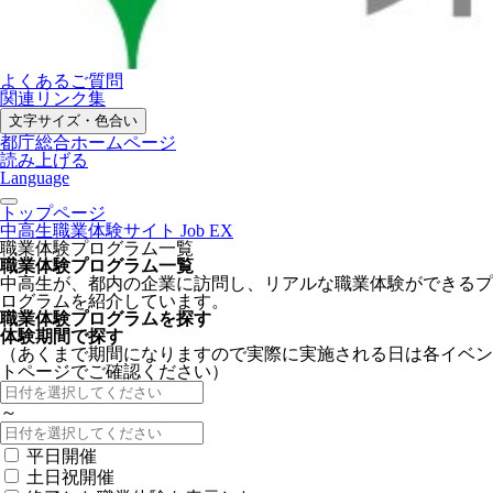
よくあるご質問
関連リンク集
文字サイズ・色合い
都庁総合ホームページ
読み上げる
Language
トップページ
中高生職業体験サイト Job EX
職業体験プログラム一覧
職業体験プログラム一覧
中高生が、都内の企業に訪問し、リアルな職業体験ができるプ
ログラムを紹介しています。
職業体験プログラムを探す
体験期間で探す
（あくまで期間になりますので実際に実施される日は各イベン
トページでご確認ください）
～
平日開催
土日祝開催