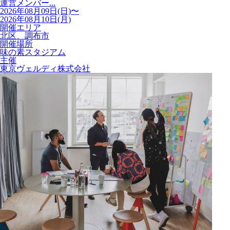
運営メンバー...
2026年08月09日(日)〜
2026年08月10日(月)
開催エリア
北区、調布市
開催場所
味の素スタジアム
主催
東京ヴェルディ株式会社