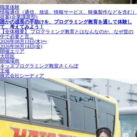
職業体験
情報通信（通信、放送、情報サービス、映像製作などを含む）
提案(企業課題型)
誰かの成長の手助けを、プログラミング教育を通して体験し
て、考えてみよう！
【全体概要】 プログラミング教育とはなんなのか、なぜ世の
中で必要と言...
2026年08月13日(木)〜
2026年08月14日(金)
開催エリア
大田区
開催場所
キッズプログラミング教室さくらぼ
主催
株式会社シーディア