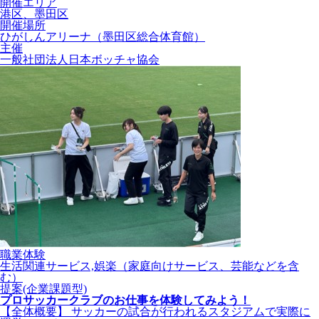
開催エリア
港区、墨田区
開催場所
ひがしんアリーナ（墨田区総合体育館）
主催
一般社団法人日本ボッチャ協会
職業体験
生活関連サービス,娯楽（家庭向けサービス、芸能などを含
む）
提案(企業課題型)
プロサッカークラブのお仕事を体験してみよう！
【全体概要】 サッカーの試合が行われるスタジアムで実際に