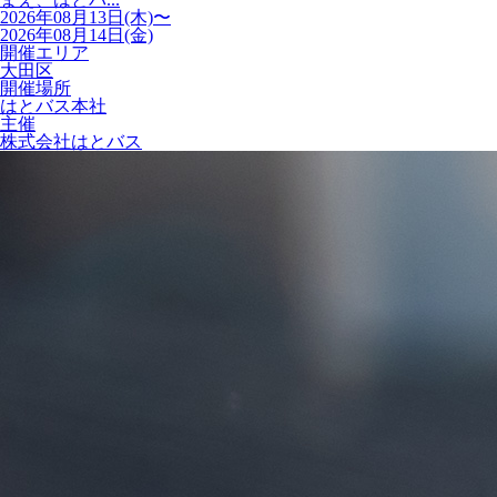
2026年08月13日(木)〜
2026年08月14日(金)
開催エリア
大田区
開催場所
はとバス本社
主催
株式会社はとバス