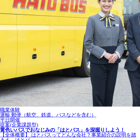
職業体験
運輸,郵便（航空、鉄道、バスなどを含む）
平日開催
提案(企業課題型)
黄色いバスでおなじみの「はとバス」を深掘りしよう！
【全体概要】 はとバスってどんな会社？事業紹介の説明を踏
まえ、はとバ...