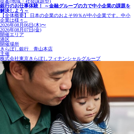
提案(地域・社会課題型)
銀行のお仕事体験！ ～金融グループの力で中小企業の課題を
解決しよう～
【全体概要】 日本の企業のおよそ99％が中小企業です。中小
企業は様々...
2026年08月06日(木)〜
2026年08月07日(金)
開催エリア
港区
開催場所
きらぼし銀行 青山本店
主催
株式会社東京きらぼしフィナンシャルグループ