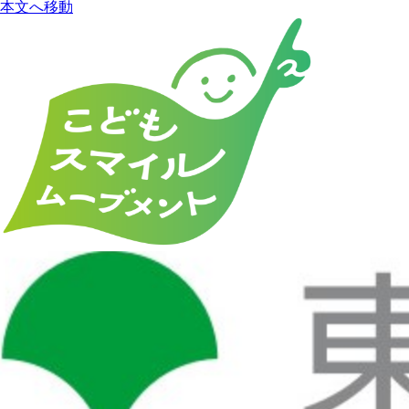
本文へ移動