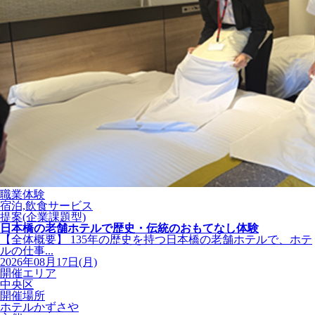
職業体験
宿泊,飲食サービス
提案(企業課題型)
日本橋の老舗ホテルで歴史・伝統のおもてなし体験
【全体概要】 135年の歴史を持つ日本橋の老舗ホテルで、ホテ
ルの仕事...
2026年08月17日(月)
開催エリア
中央区
開催場所
ホテルかずさや