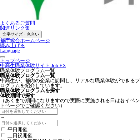
よくあるご質問
関連リンク集
文字サイズ・色合い
都庁総合ホームページ
読み上げる
Language
トップページ
中高生職業体験サイト Job EX
職業体験プログラム一覧
職業体験プログラム一覧
中高生が、都内の企業に訪問し、リアルな職業体験ができるプ
ログラムを紹介しています。
職業体験プログラムを探す
体験期間で探す
（あくまで期間になりますので実際に実施される日は各イベン
トページでご確認ください）
～
平日開催
土日祝開催