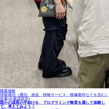
職業体験
情報通信（通信、放送、情報サービス、映像製作などを含む）
提案(企業課題型)
誰かの成長の手助けを、プログラミング教育を通して体験し
て、考えてみよう！