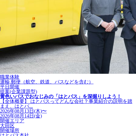
職業体験
運輸,郵便（航空、鉄道、バスなどを含む）
平日開催
提案(企業課題型)
黄色いバスでおなじみの「はとバス」を深掘りしよう！
【全体概要】 はとバスってどんな会社？事業紹介の説明を踏
まえ、はとバ...
2026年08月13日(木)〜
2026年08月14日(金)
開催エリア
大田区
開催場所
はとバス本社