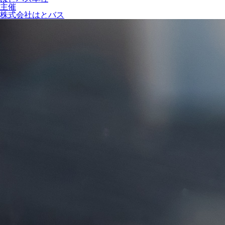
主催
株式会社はとバス