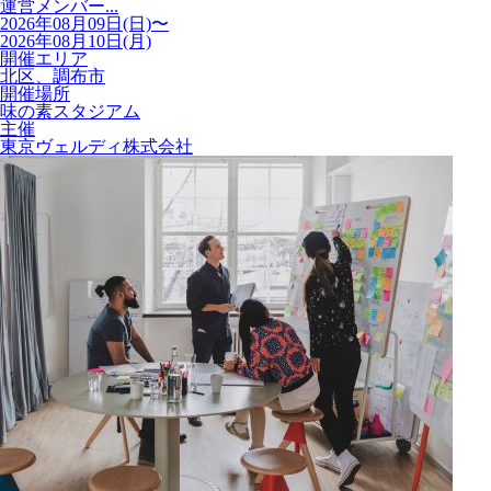
運営メンバー...
2026年08月09日(日)〜
2026年08月10日(月)
開催エリア
北区、調布市
開催場所
味の素スタジアム
主催
東京ヴェルディ株式会社