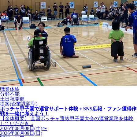
職業体験
分類不能
土日祝開催
提案(企業課題型)
ボッチャ甲子園で運営サポート体験＋SNS広報・ファン獲得作
戦を一緒に考えよう！
【全体概要】 全国ボッチャ選抜甲子園大会の運営業務を体験
していただき...
2026年08月08日(土)〜
2026年08月09日(日)