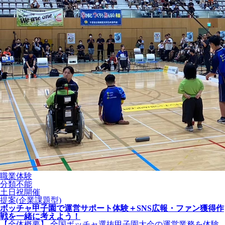
職業体験
分類不能
土日祝開催
提案(企業課題型)
ボッチャ甲子園で運営サポート体験＋SNS広報・ファン獲得作
戦を一緒に考えよう！
【全体概要】 全国ボッチャ選抜甲子園大会の運営業務を体験