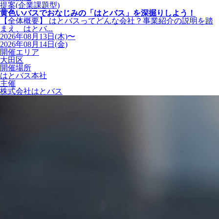
提案(企業課題型)
黄色いバスでおなじみの「はとバス」を深掘りしよう！
【全体概要】 はとバスってどんな会社？事業紹介の説明を踏
まえ、はとバ...
2026年08月13日(木)〜
2026年08月14日(金)
開催エリア
大田区
開催場所
はとバス本社
主催
株式会社はとバス