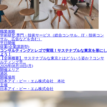
職業体験
学術研究,専門・技術サービス（総合コンサル、IT・技術コン
サル、広告などを含む）
平日開催
提案(企業課題型)
コンサルティングとレゴで実現！サステナブルな東京を形にし
よう！
【全体概要】 サステナブルな東京とはどういう姿か？コンサ
ルティング手...
2026年08月10日(月)
開催エリア
港区
開催場所
日本アイ・ビー・エム株式会社 本社
主催
日本アイ・ビー・エム株式会社