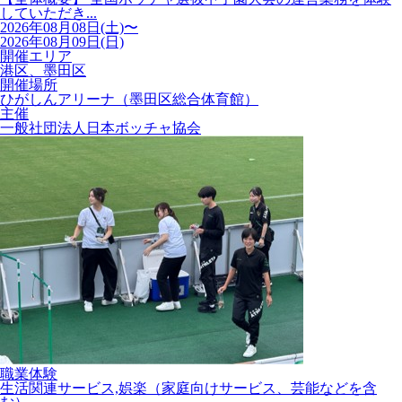
していただき...
2026年08月08日(土)〜
2026年08月09日(日)
開催エリア
港区、墨田区
開催場所
ひがしんアリーナ（墨田区総合体育館）
主催
一般社団法人日本ボッチャ協会
職業体験
生活関連サービス,娯楽（家庭向けサービス、芸能などを含