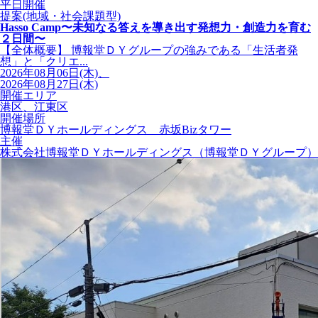
平日開催
提案(地域・社会課題型)
Hasso Camp〜未知なる答えを導き出す発想力・創造力を育む
２日間〜
【全体概要】 博報堂ＤＹグループの強みである「生活者発
想」と「クリエ...
2026年08月06日(木)、
2026年08月27日(木)
開催エリア
港区、江東区
開催場所
博報堂ＤＹホールディングス 赤坂Bizタワー
主催
株式会社博報堂ＤＹホールディングス（博報堂ＤＹグループ）