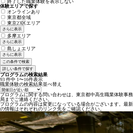
終了した職業体験を表示しない
体験エリアで探す
オンラインあり
東京都全域
東京23区エリア
さらに表示
多摩エリア
さらに表示
島しょエリア
さらに表示
詳しい条件で探す
プログラムの検索結果
93
件中
1〜16件表示
職業体験の検索結果
並べ替え
プログラムに関する問い合わせは、東京都中高生職業体験事務
局までご連絡ください。
プログラムの内容は変更になっている場合がございます。最新
の情報はそれぞれのリンク先をご確認ください。