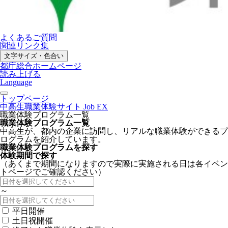
よくあるご質問
関連リンク集
文字サイズ・色合い
都庁総合ホームページ
読み上げる
Language
トップページ
中高生職業体験サイト Job EX
職業体験プログラム一覧
職業体験プログラム一覧
中高生が、都内の企業に訪問し、リアルな職業体験ができるプ
ログラムを紹介しています。
職業体験プログラムを探す
体験期間で探す
（あくまで期間になりますので実際に実施される日は各イベン
トページでご確認ください）
～
平日開催
土日祝開催