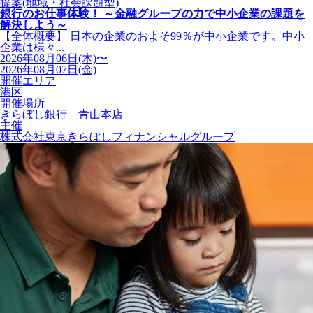
提案(地域・社会課題型)
銀行のお仕事体験！ ～金融グループの力で中小企業の課題を
解決しよう～
【全体概要】 日本の企業のおよそ99％が中小企業です。中小
企業は様々...
2026年08月06日(木)〜
2026年08月07日(金)
開催エリア
港区
開催場所
きらぼし銀行 青山本店
主催
株式会社東京きらぼしフィナンシャルグループ