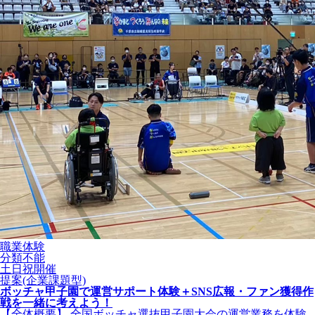
職業体験
分類不能
土日祝開催
提案(企業課題型)
ボッチャ甲子園で運営サポート体験＋SNS広報・ファン獲得作
戦を一緒に考えよう！
【全体概要】 全国ボッチャ選抜甲子園大会の運営業務を体験