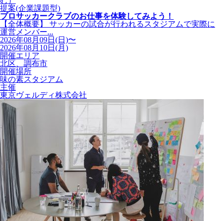
む）
提案(企業課題型)
プロサッカークラブのお仕事を体験してみよう！
【全体概要】 サッカーの試合が行われるスタジアムで実際に
運営メンバー...
2026年08月09日(日)〜
2026年08月10日(月)
開催エリア
北区、調布市
開催場所
味の素スタジアム
主催
東京ヴェルディ株式会社