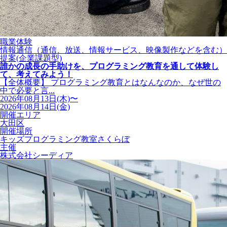
職業体験
情報通信（通信、放送、情報サービス、映像製作などを含む）
提案(企業課題型)
誰かの成長の手助けを、プログラミング教育を通して体験し
て、考えてみよう！
【全体概要】 プログラミング教育とはなんなのか、なぜ世の
中で必要と言...
2026年08月13日(木)〜
2026年08月14日(金)
開催エリア
大田区
開催場所
キッズプログラミング教室さくらぼ
主催
株式会社シーディア