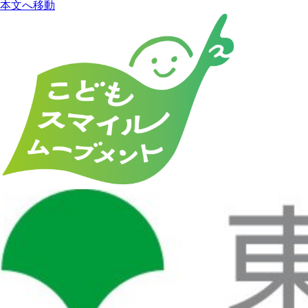
本文へ移動