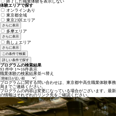
終了した職業体験を表示しない
体験エリアで探す
オンラインあり
東京都全域
東京23区エリア
さらに表示
多摩エリア
さらに表示
島しょエリア
さらに表示
詳しい条件で探す
プログラムの検索結果
93
件中
1〜16件表示
職業体験の検索結果
並べ替え
プログラムに関する問い合わせは、東京都中高生職業体験事務
局までご連絡ください。
プログラムの内容は変更になっている場合がございます。最新
の情報はそれぞれのリンク先をご確認ください。