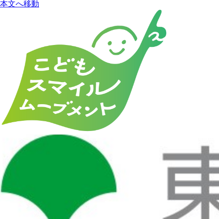
本文へ移動