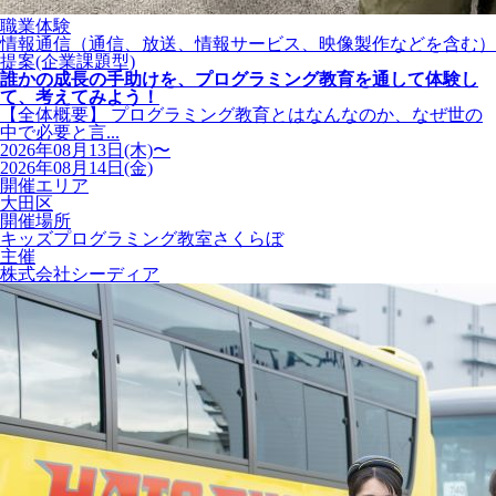
職業体験
情報通信（通信、放送、情報サービス、映像製作などを含む）
提案(企業課題型)
誰かの成長の手助けを、プログラミング教育を通して体験し
て、考えてみよう！
【全体概要】 プログラミング教育とはなんなのか、なぜ世の
中で必要と言...
2026年08月13日(木)〜
2026年08月14日(金)
開催エリア
大田区
開催場所
キッズプログラミング教室さくらぼ
主催
株式会社シーディア