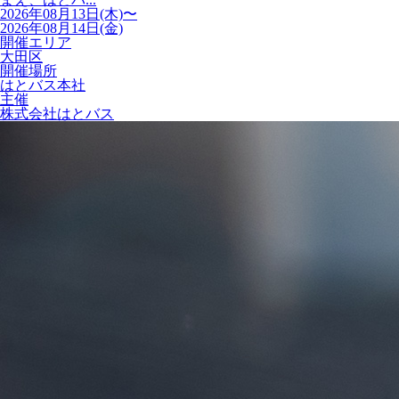
2026年08月13日(木)〜
2026年08月14日(金)
開催エリア
大田区
開催場所
はとバス本社
主催
株式会社はとバス