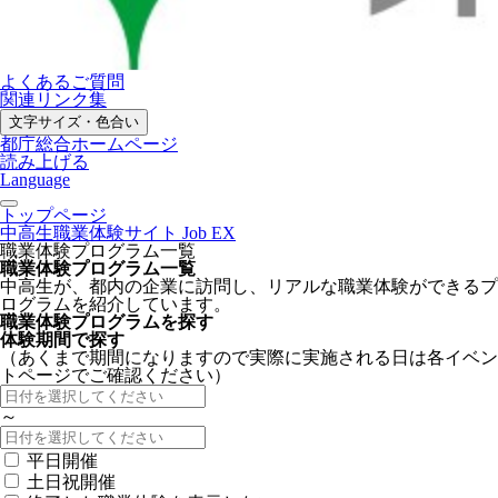
よくあるご質問
関連リンク集
文字サイズ・色合い
都庁総合ホームページ
読み上げる
Language
トップページ
中高生職業体験サイト Job EX
職業体験プログラム一覧
職業体験プログラム一覧
中高生が、都内の企業に訪問し、リアルな職業体験ができるプ
ログラムを紹介しています。
職業体験プログラムを探す
体験期間で探す
（あくまで期間になりますので実際に実施される日は各イベン
トページでご確認ください）
～
平日開催
土日祝開催