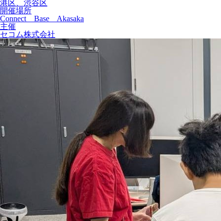
港区、渋谷区
開催場所
Connect Base Akasaka
主催
セコム株式会社