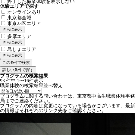
終了した職業体験を表示しない
体験エリアで探す
オンラインあり
東京都全域
東京23区エリア
さらに表示
多摩エリア
さらに表示
島しょエリア
さらに表示
詳しい条件で探す
プログラムの検索結果
93
件中
1〜16件表示
職業体験の検索結果
並べ替え
プログラムに関する問い合わせは、東京都中高生職業体験事務
局までご連絡ください。
プログラムの内容は変更になっている場合がございます。最新
の情報はそれぞれのリンク先をご確認ください。