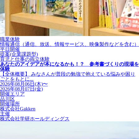
職業体験
情報通信（通信、放送、情報サービス、映像製作などを含む）
平日開催
提案(企業課題型)
育児と仕事の両立体験
あなたのアイデアが本になるかも！？ 参考書づくりの現場を
体験
【全体概要】 みなさんが普段の勉強で抱えている悩みや困り
ごとをもとに...
2026年08月06日(木)〜
2026年08月07日(金)
開催エリア
品川区
開催場所
株式会社Gakken
主催
株式会社学研ホールディングス