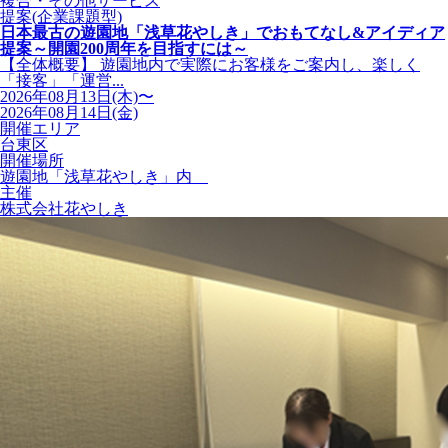
複合・その他サービス
提案(企業課題型)
日本最古の遊園地「浅草花やしき」でおもてなし&アイディア
提案～開園200周年を目指すには～
【全体概要】 遊園地内で実際にお客様をご案内し、楽しく
「接客」「運営...
2026年08月13日(木)〜
2026年08月14日(金)
開催エリア
台東区
開催場所
遊園地「浅草花やしき」内
主催
株式会社花やしき