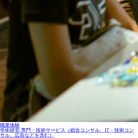
職業体験
学術研究,専門・技術サービス（総合コンサル、IT・技術コン
サル、広告などを含む）