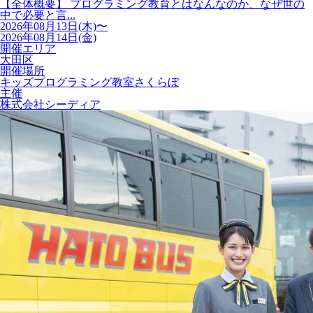
【全体概要】 プログラミング教育とはなんなのか、なぜ世の
中で必要と言...
2026年08月13日(木)〜
2026年08月14日(金)
開催エリア
大田区
開催場所
キッズプログラミング教室さくらぼ
主催
株式会社シーディア