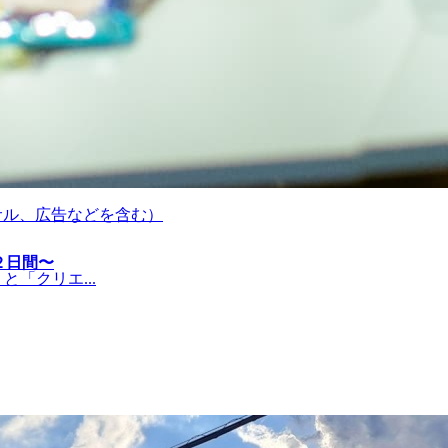
サル、広告などを含む）
２日間〜
「クリエ...