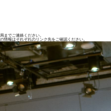
局までご連絡ください。
の情報はそれぞれのリンク先をご確認ください。