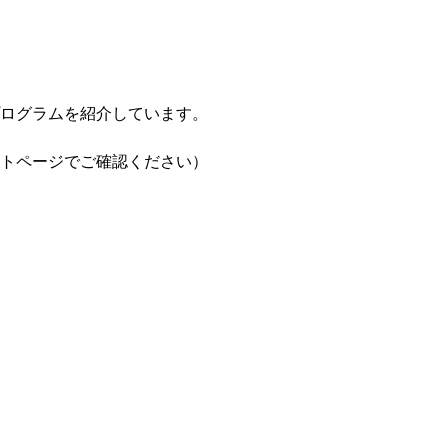
ログラムを紹介しています。
トページでご確認ください）