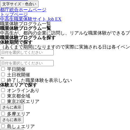
文字サイズ・色合い
都庁総合ホームページ
トップページ
中高生職業体験サイト Job EX
職業体験プログラム一覧
職業体験プログラム一覧
中高生が、都内の企業に訪問し、リアルな職業体験ができるプ
職業体験プログラムを探す
体験期間で探す
（あくまで期間になりますので実際に実施される日は各イベン
～
平日開催
土日祝開催
終了した職業体験を表示しない
体験エリアで探す
オンラインあり
東京都全域
東京23区エリア
さらに表示
多摩エリア
さらに表示
島しょエリア